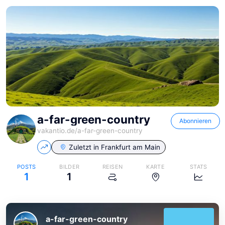
a-far-green-country
Abonnieren
vakantio.de/
a-far-green-country
Zuletzt in
Frankfurt am Main
POSTS
BILDER
REISEN
KARTE
STATS
1
1
a-far-green-country