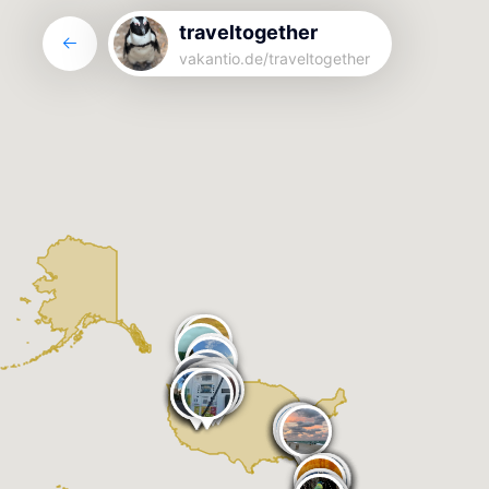
traveltogether
vakantio.de/
traveltogether
traveltogether