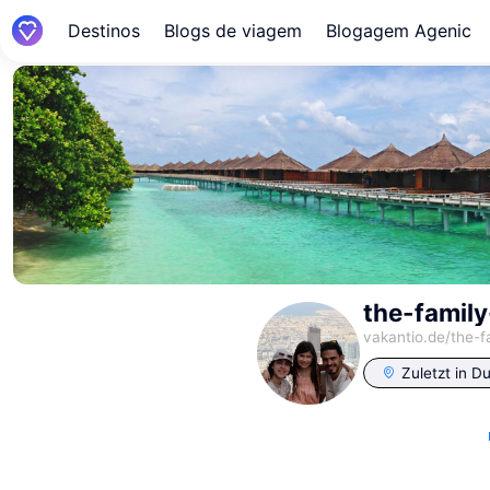
Destinos
Blogs de viagem
Blogagem Agenic
the-family
vakantio.de/
the-f
Zuletzt in
Du