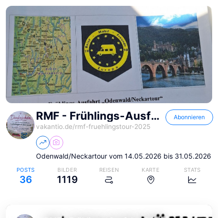
RMF - Frühlings-Ausfahrt 2026
Abonnieren
vakantio.de/
rmf-fruehlingstour-2025
Odenwald/Neckartour vom 14.05.2026 bis 31.05.2026
POSTS
BILDER
REISEN
KARTE
STATS
36
1119