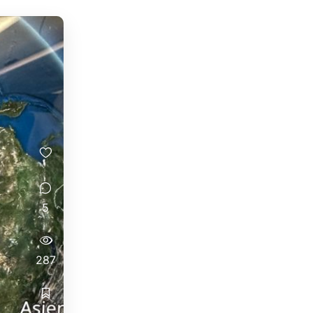
5
287