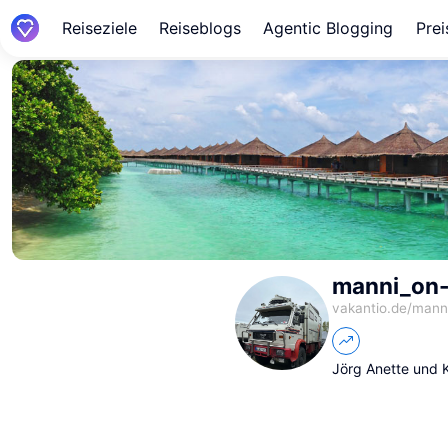
Reiseziele
Reiseblogs
Agentic Blogging
Prei
manni_on-
vakantio.de/
manni
Jörg Anette und K