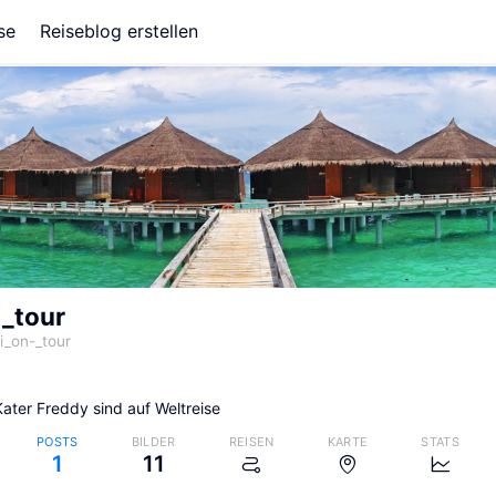
se
Reiseblog erstellen
_tour
_on-_tour
ater Freddy sind auf Weltreise
POSTS
BILDER
REISEN
KARTE
STATS
1
11