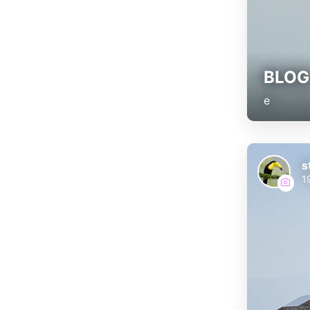
BLOG 
e
s
1