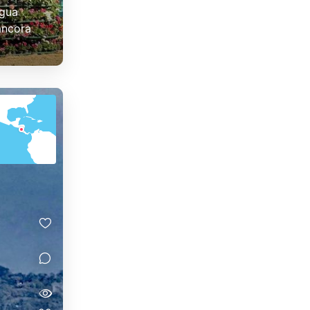
agua
ancora