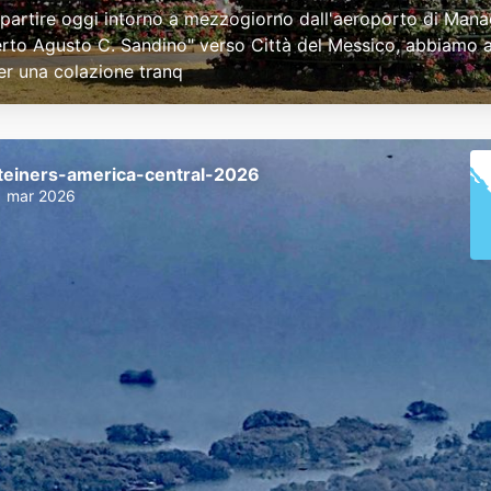
 partire oggi intorno a mezzogiorno dall'aeroporto di Man
rto Agusto C. Sandino" verso Città del Messico, abbiamo 
r una colazione tranq
teiners-america-central-2026
1 mar 2026