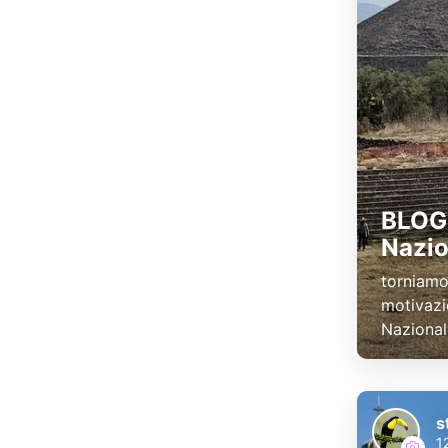
BLOG 
Nazio
torniamo
motivazi
Nazionale
s
1