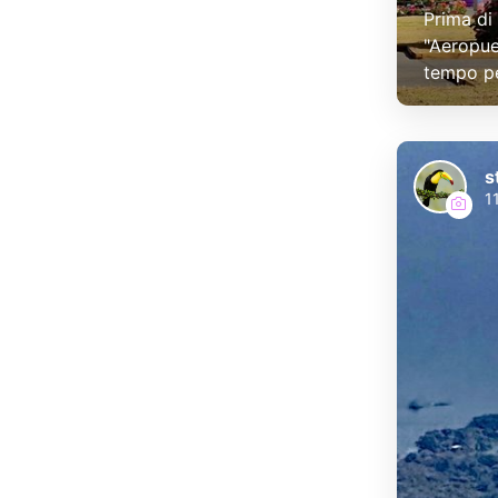
Prima di
"Aeropue
tempo pe
s
1