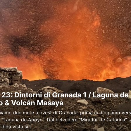
23: Dintorni di Granada 1 / Laguna de
o & Volcán Masaya
iamo due mete a ovest di Granada: prima ci dirigiamo verso
o "Laguna de Apoyo". Dal belvedere "Mirador de Catarina" 
ndida vista sul