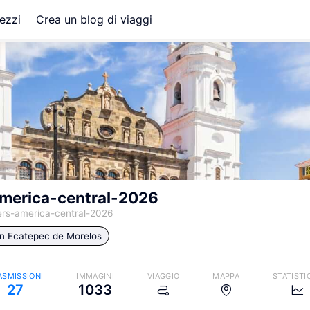
ezzi
Crea un blog di viaggi
america-central-2026
ers-america-central-2026
in
Ecatepec de Morelos
ASMISSIONI
IMMAGINI
VIAGGIO
MAPPA
STATISTI
27
1033