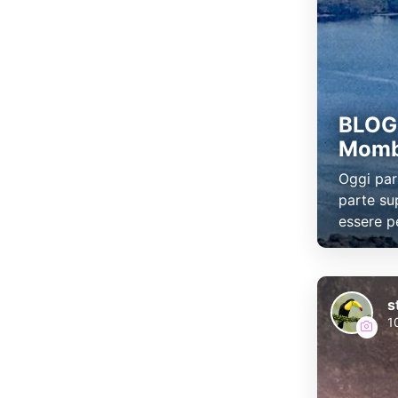
BLOG 
Momba
Oggi par
parte su
essere p
s
1