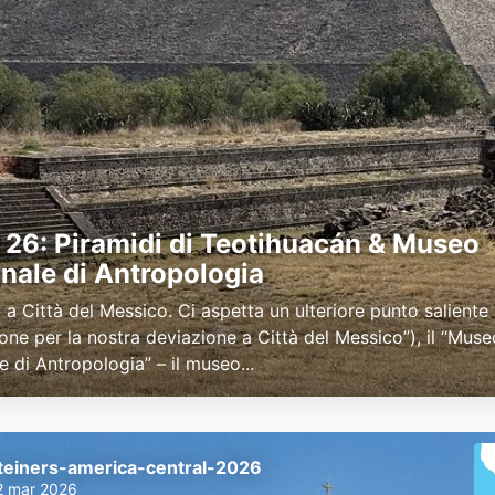
26: Piramidi di Teotihuacán & Museo
nale di Antropologia
 a Città del Messico. Ci aspetta un ulteriore punto saliente 
one per la nostra deviazione a Città del Messico”), il “Muse
 di Antropologia” – il museo...
teiners-america-central-2026
2 mar 2026