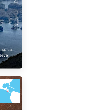
22
ho. La
 deve