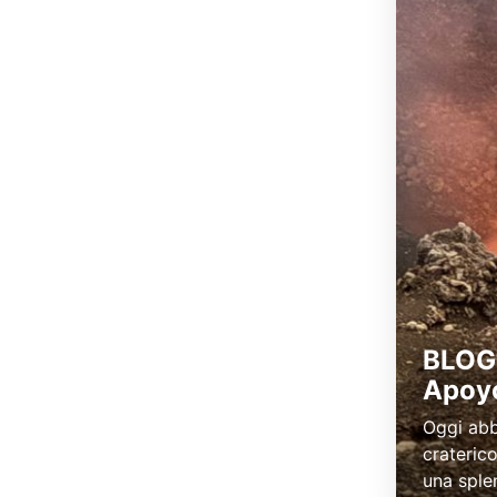
BLOG 
Apoy
Oggi abb
crateric
una sple