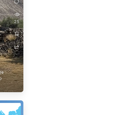
25
(e
o