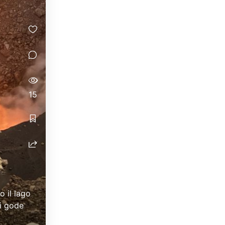
15
 il lago
si gode