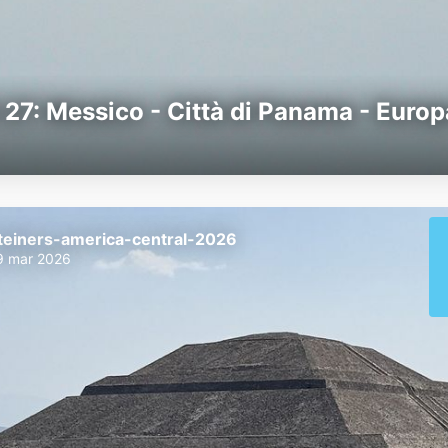
27: Messico - Città di Panama - Europ
teiners-america-central-2026
9 mar 2026