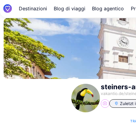
Destinazioni
Blog di viaggi
Blog agentico
Pr
steiners-
vakantio.de/
stein
Zuletzt 
TR