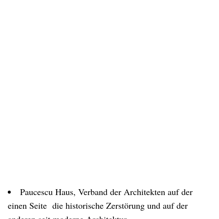
Paucescu Haus, Verband der Architekten auf der
Fischbach‘s Reisen
Fischbach‘s Reisen
Fischbach‘s Reisen
einen Seite die historische Zerstörung und auf der
anderen seit moderne Architektur.