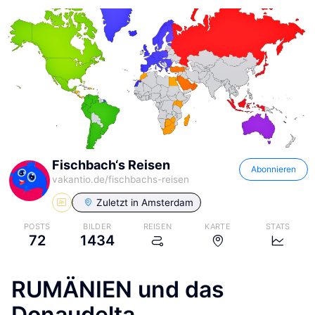
Fischbach‘s Reisen
Abonnieren
vakantio.de/
fischbachs-reisen
Zuletzt in
Amsterdam
POSTS
BILDER
REISEN
KARTE
STATS
72
1434
RUMÄNIEN und das
Donaudelta