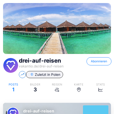
drei-auf-reisen
Abonnieren
vakantio.de/
drei-auf-reisen
Zuletzt in
Polen
POSTS
BILDER
REISEN
KARTE
STATS
1
3
drei-auf-reisen