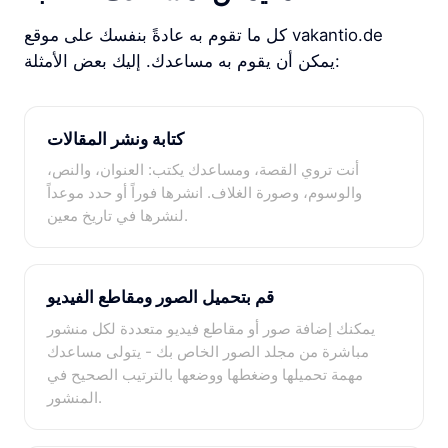
كل ما تقوم به عادةً بنفسك على موقع vakantio.de
يمكن أن يقوم به مساعدك. إليك بعض الأمثلة:
كتابة ونشر المقالات
أنت تروي القصة، ومساعدك يكتب: العنوان، والنص،
والوسوم، وصورة الغلاف. انشرها فوراً أو حدد موعداً
لنشرها في تاريخ معين.
قم بتحميل الصور ومقاطع الفيديو
يمكنك إضافة صور أو مقاطع فيديو متعددة لكل منشور
مباشرة من مجلد الصور الخاص بك - يتولى مساعدك
مهمة تحميلها وضغطها ووضعها بالترتيب الصحيح في
المنشور.