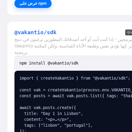
عرض على npm
@vakantio/sdk
رمجين - إذا كنت أنت أو أحد أصدقائك المطورين ترغبون في دمج
Vakantio في تطبيق آخر. إنها تؤدي نفس وظيفة الأداة القياسية، ولكن كمكتبة
برمجية.
npm install @vakantio/sdk
import { createVakantio } from "@vakantio/sdk";

const vak = createVakantio(process.env.VAKANTIO_
const posts = await vak.posts.list({ tags: "thai
await vak.posts.create({

  title: "Day 1 in Lisbon",

  content: "<p>…</p>",

  tags: ["lisbon", "portugal"],

});