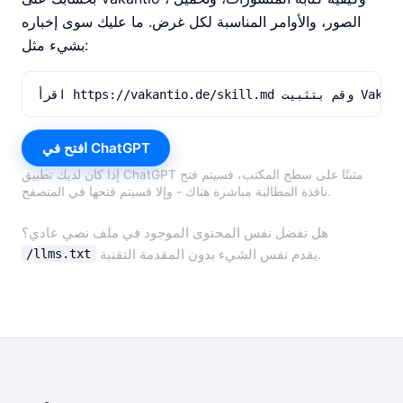
الصور، والأوامر المناسبة لكل غرض. ما عليك سوى إخباره
بشيء مثل:
افتح في ChatGPT
إذا كان لديك تطبيق ChatGPT مثبتًا على سطح المكتب، فسيتم فتح
نافذة المطالبة مباشرة هناك - وإلا فسيتم فتحها في المتصفح.
هل تفضل نفس المحتوى الموجود في ملف نصي عادي؟
يقدم نفس الشيء بدون المقدمة التقنية.
/llms.txt