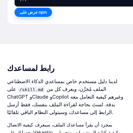
عرض على npm
رابط لمساعدك
لدينا دليل مستخدم خاص بمساعدي الذكاء الاصطناعي
الملف مُخزّن، ويعرف كل من
على
/skill.md
ChatGPT وClaude وCopilot وغيرهم كيفية التعامل معه
بدقة. لستَ بحاجة لقراءة الملف بنفسك، فقط أرسل
الرابط إلى مساعدك، وسيتولى النظام الباقي تلقائيًا.
بمجرد أن يقرأ مساعدك الملف، سيعرف كيفية الاتصال
بحسابك على Vakantio ، وكيفية كتابة المنشورات، وتحميل