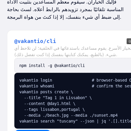
فإليك الخياران. سيقوم معظم المساعدين بتثبيت الأداة
المناسبة تلقائيًا بمجرد تزويدهم بالرابط أعلاه. لستَ بحاجة
إلى ضبط أي شيء بنفسك، إلا إذا كنتَ من هواة البرمجة.
@vakantio/cli
الخيار الأسرع. يقوم مساعدك باستدعائها في الخلفية؛ لن تلاحظ أي
شيء. (بالطبع، يمكنك كتابتها بنفسك إذا كنت تفضل ذلك).
npm install -g @vakantio/cli
vakantio login                 # browser-based O
vakantio whoami                # confirm the ses
vakantio posts create \

  --title "Tag 1 in Lissabon" \

  --content @day1.html \

  --tags lissabon,portugal \

  --media ./beach.jpg --media ./sunset.mp4

vakantio search "tuscany" --json | jq '.[].titl