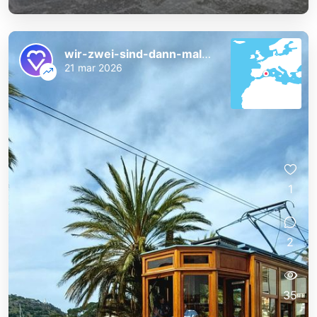
wir-zwei-sind-dann-mal-weg
21 mar 2026
1
2
35