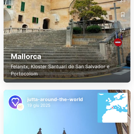
35
Mallorca
Felanitx, Kloster Santuari de San Salvador e
Portocolom
jutta-around-the-world
19 giu 2025