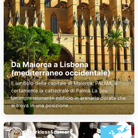
4
Da Maiorca a Lisbona
(mediterraneo occidentale)
Il simbolo della capitale di Maiorca, PALMA, è
certamente la cattedrale di Palma La Seu.
Un'impressionante edificio in arenaria dorata che
si trova in una posizione...
workless&domore
31 mar 2026