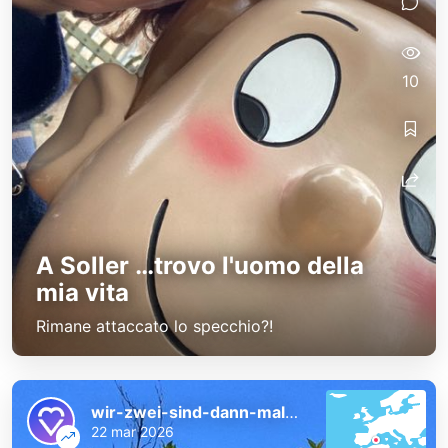
10
A Soller …trovo l'uomo della
mia vita
Rimane attaccato lo specchio?!
wir-zwei-sind-dann-mal-weg
22 mar 2026