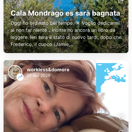
Cala Mondrago es sarà bagnata
Oggi ho ordinato bel tempo. ☀️ Voglio dedicarmi
al non far niente... inoltre ho ancora un libro da
leggere. Ieri sera è stato di nuovo tardi, dopo che
Frederico, il cuoco (Jamie,...
workless&domore
01 apr 2026