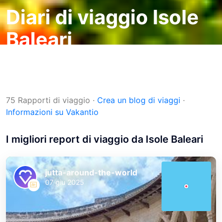
Diari di viaggio
Isole
Baleari
Blog di viaggi
Destinazioni
Spagna
Isole Baleari
75 Rapporti di viaggio
·
Crea un blog di viaggi
·
Informazioni su Vakantio
I migliori report di viaggio da Isole Baleari
jutta-around-the-world
07 giu 2025