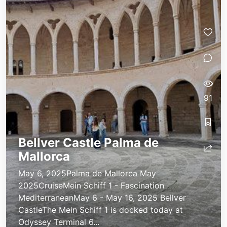
91
Bellver Castle Palma de
Mallorca
May 6, 2025Palma de Mallorca May
2025CruiseMein Schiff 1 - Fascination
MediterraneanMay 6 - May 16, 2025 Bellver
CastleThe Mein Schiff 1 is docked today at
Odyssey Terminal 6...