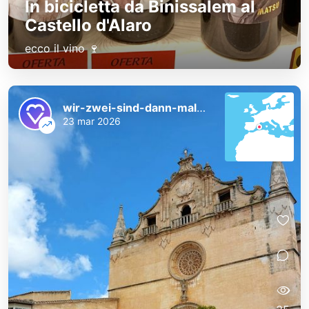
In bicicletta da Binissalem al
Castello d'Alaro
ecco il vino 🍷
wir-zwei-sind-dann-mal-weg
23 mar 2026