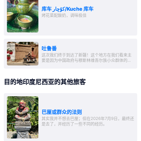
照并了解我们的旅行原因，但我们还是能勉强睡一
下。由于晚点超过3小时，我们抵达和田时感到高
库车 كۇچار/Kuche 库车
兴...
烤花菜配酸奶，调味极佳
吐鲁番
这次我们终于到达了新疆！这个地方在我们看来主
要是因为中国政府与穆斯林维吾尔族小众群体的冲
突而上了头条。为了先说明这篇旅行报告以及其他
站点的内容，尽管我们觉得在德国有时对国外情况
的报道太过单一。 根据我们的观察、经历和感受，
目的地印度尼西亚的其他旅客
BPB总结的所有内容在我们看来都是十分合乎逻辑
的，尽管我们并不想主张自己能够真正理解复杂的
情况）：
巴厘或群众的法则
其实我并不想去巴厘；但在2026年7月9日，最终还
是去了，并经历了一些不同的经历。