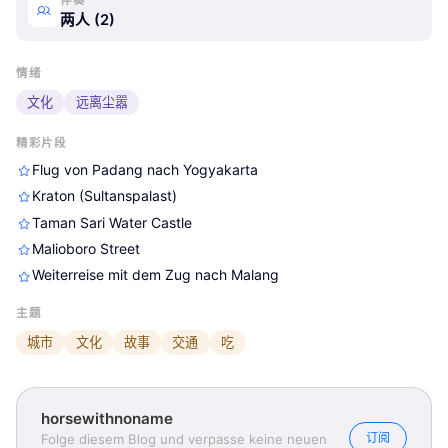
两人 (2)
情绪
文化
远离尘嚣
精彩片段
Flug von Padang nach Yogyakarta
Kraton (Sultanspalast)
Taman Sari Water Castle
Malioboro Street
Weiterreise mit dem Zug nach Malang
主题
城市
文化
故事
交通
吃
horsewithnoname
订阅
Folge diesem Blog und verpasse keine neuen