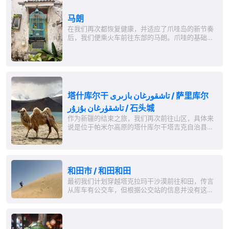
马朗
在我们再次都恢复健康，并适应了爪哇岛的新节奏
后，我们便乘火车前往东部的马朗。爪哇的基础设
施明显比苏门答腊好得多。这真是不公平，考虑到
大约有6000万人，超过20%的印尼人，住在这里。
如果最重要的主要道路（我们在上面已经进行了不
小的移动，真是个悲剧）能改建得不那么让司机和
当地居民整天提心吊胆，那会是多大的不同。但这
似乎被认为更重要的是，把钱投入到将在加里曼丹
塔什库尔干 تاشقورغان بازىرى / 萨里库尔
印...
تاشقۈرغان بۇزۇر / 石头城
作为新疆的结束之旅，我们再次前往山区，具体来
说是位于帕米尔高原的塔什库尔干塔吉克自治县，
一个偏远地区，靠近塔吉克斯坦、阿富汗和巴基斯
坦，位于中国的喀喇昆仑公路上。这里主要居住着
被中国认定为塔吉克族（萨里科里人和瓦希人）的
少数民族。实际上，他们大多数是来自东伊朗的潘
和田市 / 和田和田
米尔人。...
最初我们计划穿越塔克拉玛干沙漠前往和田，传言
从库车有公交车，但根据公交站的信息并没有这样
的连接。我们不想支付私人交通费用，于是决定乘
火车经喀什出行。14小时，大约1200公里，这次甚
至为我们提供了软卧，在一个带门的四人包厢里！
虽然我们在半夜被警察惊醒，他们要查看我们的护