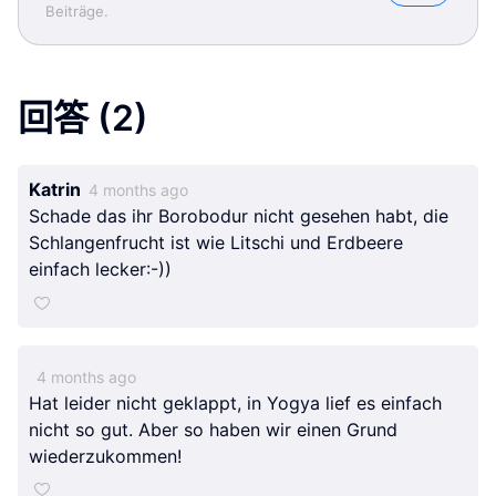
Beiträge.
回答
(2)
Katrin
4 months ago
horsewithnoname
horsewithnoname
horsewithnoname
Schade das ihr Borobodur nicht gesehen habt, die
Schlangenfrucht ist wie Litschi und Erdbeere
einfach lecker:-))
4 months ago
Hat leider nicht geklappt, in Yogya lief es einfach
nicht so gut. Aber so haben wir einen Grund
wiederzukommen!