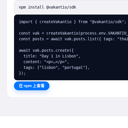
npm install @vakantio/sdk
import { createVakantio } from "@vakantio/sdk";

const vak = createVakantio(process.env.VAKANTIO_
const posts = await vak.posts.list({ tags: "thai
await vak.posts.create({

  title: "Day 1 in Lisbon",

  content: "<p>…</p>",

  tags: ["lisbon", "portugal"],

});
在 npm 上查看