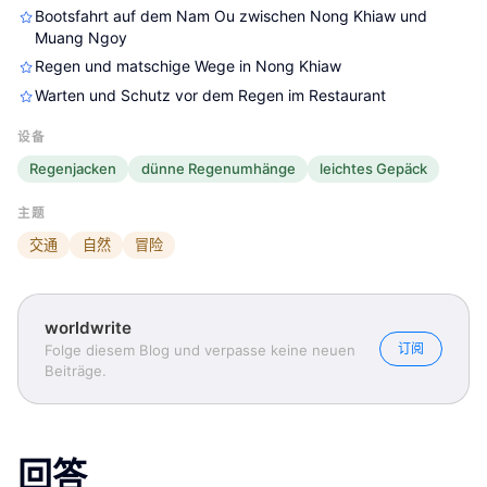
Bootsfahrt auf dem Nam Ou zwischen Nong Khiaw und
worldwrite
worldwrite
worldwrite
Muang Ngoy
Regen und matschige Wege in Nong Khiaw
Warten und Schutz vor dem Regen im Restaurant
设备
Regenjacken
dünne Regenumhänge
leichtes Gepäck
主题
交通
自然
冒险
worldwrite
订阅
Folge diesem Blog und verpasse keine neuen
Beiträge.
回答