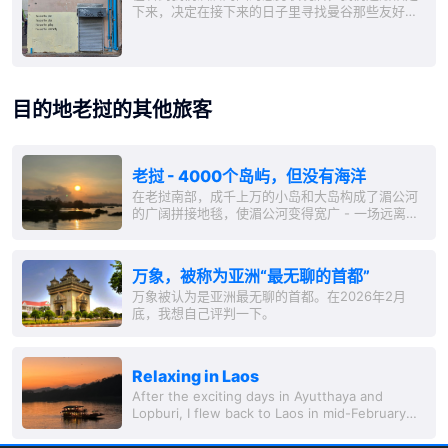
下来，决定在接下来的日子里寻找曼谷那些友好的
角落。在中国城，我们找到了我们所怀念的一部
分：热闹的生活、路过时的友好微笑、小餐馆和美
味的食物。Sampheng市场和Pak Khlong Talat花
市的零售商和批发商充满了活力和色彩。...
目的地老挝的其他旅客
老挝 - 4000个岛屿，但没有海洋
在老挝南部，成千上万的小岛和大岛构成了湄公河
的广阔拼接地毯，使湄公河变得宽广 - 一场远离常
规路线的旅行。 一个朋友兴奋地谈起Don Det，一
个位于湄公河中间、与柬埔寨接壤的老挝岛屿：“这
里的感觉就像30或40年前某些泰国岛屿的感觉，”
万象，被称为亚洲“最无聊的首都”
他形容道：“简单、偏僻、非常便宜，且完全放
万象被认为是亚洲最无聊的首都。在2026年2月
松。”所以，我得赶紧去看看！ 不过，这样说简单
底，我想自己评判一下。
做起来却
Relaxing in Laos
After the exciting days in Ayutthaya and
Lopburi, I flew back to Laos in mid-February
2026 - for dolce far niente and to conserve
my travel budget.