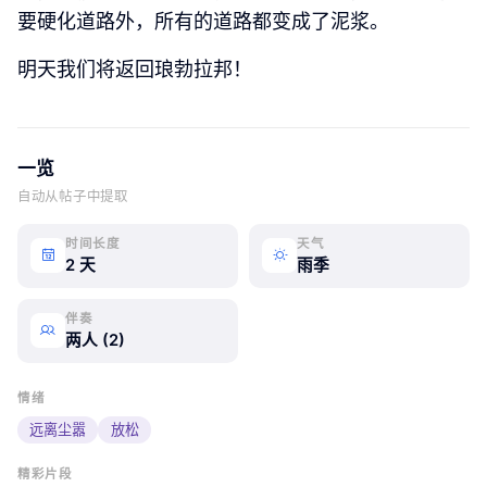
要硬化道路外，所有的道路都变成了泥浆。
明天我们将返回琅勃拉邦！
一览
自动从帖子中提取
时间长度
天气
2 天
雨季
伴奏
两人 (2)
情绪
远离尘嚣
放松
精彩片段