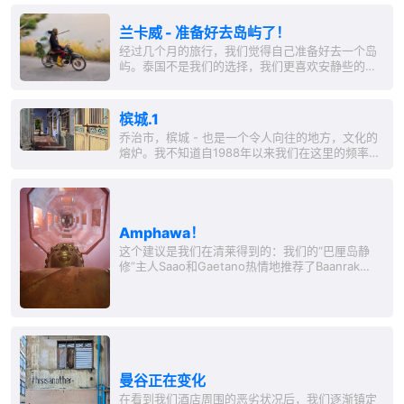
然而时间很快就过去了，因为我们在后排认识了一
对来自德国的夫妇，他们正好住在距离塔拉（对于
兰卡威 - 准备好去岛屿了！
不认识她的朋友：我们的女儿）仅五分钟步行距离
的博胡姆。下次我们去博胡姆时见面会很不错！...
经过几个月的旅行，我们觉得自己准备好去一个岛
屿。泰国不是我们的选择，我们更喜欢安静些的地
方。我们了解马来西亚东海岸的岛屿：停泊岛、热
浪岛、丁加奴岛。兰卡威是西海岸最北边的岛屿。
从槟城到兰卡威坐飞机只需大约45分钟。 由于我尽
槟城.1
量避免去沙滩度假，因为我 - 与安雅不同 -...
乔治市，槟城 - 也是一个令人向往的地方，文化的
熔炉。我不知道自1988年以来我们在这里的频率有
多高。这里将是我们寻找南亚东定居中心的首选,...
Amphawa！
这个建议是我们在清莱得到的：我们的“巴厘岛静
修”主人Saao和Gaetano热情地推荐了Baanrak
Amphawa Homestay，他们自己也很喜欢在去曼
谷附近时在那里住几天。Amphawa位于曼谷西南
约一百公里处。距离不远的地方有达木农沙多克水
上市场和梅空铁路站。这两者都是非常受游客欢迎
的目的地，但通常是在曼谷的一日游中前往。...
曼谷正在变化
在看到我们酒店周围的恶劣状况后，我们逐渐镇定