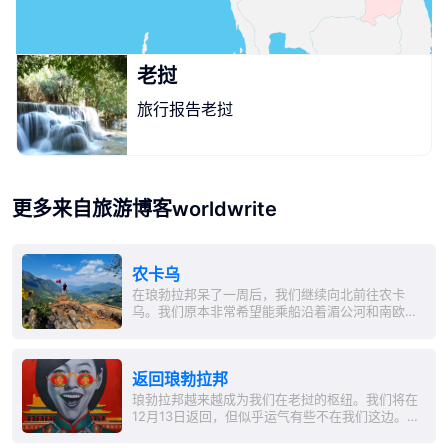
老挝
旅行报告老挝
更多来自旅游博客worldwrite
农卡乌
在琅勃拉邦呆了一周后，我们继续向北前往农卡
乌。我们原本非常希望能乘船沿着湄公河和南欧河
上游，但由于在南欧河建造了两座大型水坝以获取
电力，船只航行被迫停止。因此，我们和另外两位
客人将乘坐一辆SUV，穿越令人震惊的道路，行驶
返回琅勃拉邦
125公里，耗时四小时。...
琅勃拉邦越来越成为我们在老挝的枢纽。我们将在
12月13日返回，但似乎运气有些不在我们这边。首
先是下雨，而在小面包车回程中，我们坐得很紧。