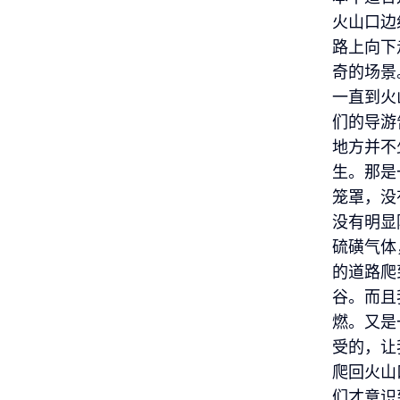
火山口边
路上向下
奇的场景
一直到火
们的导游
地方并不
生。那是
笼罩，没
没有明显
硫磺气体
的道路爬
谷。而且
燃。又是
受的，让
爬回火山
们才意识