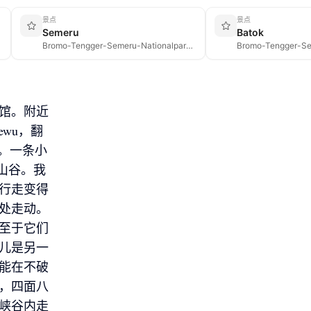
景点
景点
Semeru
Batok
Bromo-Tengger-Semeru-Nationalpark, Indonesien
馆。附近
ewu，翻
。一条小
进山谷。我
行走变得
处走动。
至于它们
儿是另一
能在不破
，四面八
峡谷内走