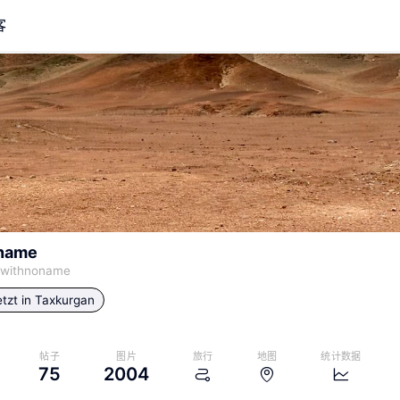
客
name
ewithnoname
tzt in
Taxkurgan
帖子
图片
旅行
地图
统计数据
75
2004