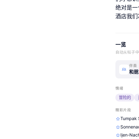
绝对是一
酒店我们
一览
自动从帖子
伴奏
和朋
情绪
冒险的
精彩片段
Tumpak 
Sonnenau
Ijen-Nac