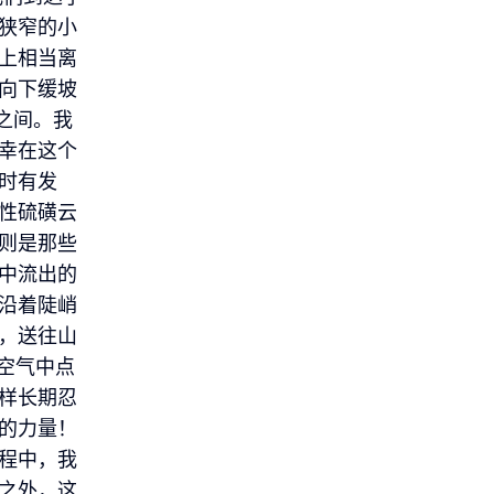
狭窄的小
上相当离
向下缓坡
3之间。我
幸在这个
时有发
性硫磺云
则是那些
中流出的
沿着陡峭
，送往山
在空气中点
样长期忍
的力量！
程中，我
之外，这