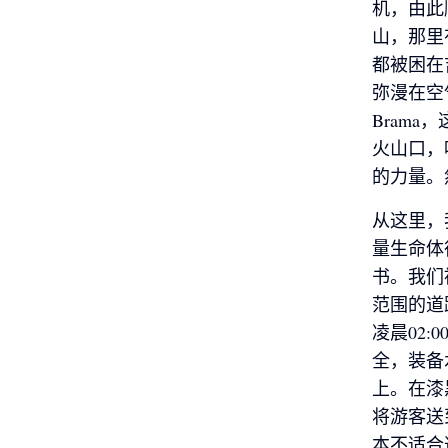
机，由此
山，那里
都被困在
弥漫在空
Bram
火山口，
的力量。
从这里，
量生命体
书。我们
范围的道
凌晨02
全，装备
上。在漆
将游客送
本不适合