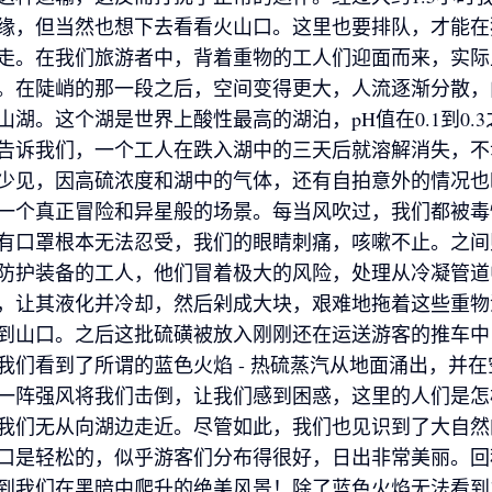
缘，但当然也想下去看看火山口。这里也要排队，才能在
走。在我们旅游者中，背着重物的工人们迎面而来，实际
。在陡峭的那一段之后，空间变得更大，人流逐渐分散，
山湖。这个湖是世界上酸性最高的湖泊，pH值在0.1到0.
告诉我们，一个工人在跌入湖中的三天后就溶解消失，不
少见，因高硫浓度和湖中的气体，还有自拍意外的情况也
一个真正冒险和异星般的场景。每当风吹过，我们都被毒
有口罩根本无法忍受，我们的眼睛刺痛，咳嗽不止。之间
防护装备的工人，他们冒着极大的风险，处理从冷凝管道
，让其液化并冷却，然后剁成大块，艰难地拖着这些重物
到山口。之后这批硫磺被放入刚刚还在运送游客的推车中
我们看到了所谓的蓝色火焰 - 热硫蒸汽从地面涌出，并
一阵强风将我们击倒，让我们感到困惑，这里的人们是怎
我们无从向湖边走近。尽管如此，我们也见识到了大自然
口是轻松的，似乎游客们分布得很好，日出非常美丽。回
到我们在黑暗中爬升的绝美风景！除了蓝色火焰无法看到