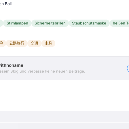
h Bali
n
Stirnlampen
Sicherheitsbrillen
Staubschutzmaske
heißen T
险
公路旅行
交通
山脉
withnoname
iesem Blog und verpasse keine neuen Beiträge.