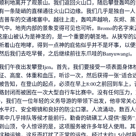
顺利地离开了观景山。我们返回火山口，随后攀登轰鸣的Br
有一条陡峭的直梯通往火山口边缘。我们几乎是独自一人
吉普车的交通堵塞中。越往上走，轰鸣声越响，灰烬、蒸
气中。地壳内部的景象变得可见也可听。Bromo的名字来
a，这座山被认为是神圣的，是一个重要的朝圣地。从狭窄的
听着山在咆哮，得到一点神的庇佑似乎并不是坏事，以便
然后我们去吃早餐，之后继续前往东爪哇的Banyuwangi。
我们午夜出发攀登Ijen。首先，我们要接受一项表面身体
征、高度、体重和血压，听诊一次，然后获得一张“适合远
被告知，在登山的起点，必须在早上8:00之前回到车上，
路封闭而被困在一次大型自行车比赛中。没有任何压力，
:00，我们在一位年轻的义务导游的带领下出发，他非常关
水平灯、安全眼镜和良好的防尘口罩。人流涌动，数百人
黑中几乎排队等候才能前行。勤奋的硫磺工人提供“服务”
horsewithnoname
horsewithnoname
horsewithnoname
到山顶，令人惊讶的是，这项服务被许多年轻人使用。其
这种运输，这反而打扰了正常的运作。经过大约1.5小时