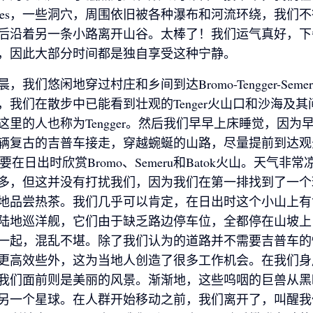
 Tetes，一些洞穴，周围依旧被各种瀑布和河流环绕，我们
后沿着另一条小路离开山谷。太棒了！我们运气真好，下
，因此大部分时间都是独自享受这种宁静。
，我们悠闲地穿过村庄和乡间到达Bromo-Tengger-Seme
，我们在散步中已能看到壮观的Tenger火山口和沙海及其
这里的人也称为Tengger。然后我们早早上床睡觉，因为
辆复古的吉普车接走，穿越蜿蜒的山路，尽量提前到达观景山
，想要在日出时欣赏Bromo、Semeru和Batok火山。天气非
多，但这并没有打扰我们，因为我们在第一排找到了一个
地品尝热茶。我们几乎可以肯定，在日出时这个小山上有
陆地巡洋舰，它们由于缺乏路边停车位，全都停在山坡上
一起，混乱不堪。除了我们认为的道路并不需要吉普车的
更高效些外，这为当地人创造了很多工作机会。在我们身
我们面前则是美丽的风景。渐渐地，这些呜咽的巨兽从黑
另一个星球。在人群开始移动之前，我们离开了，叫醒我