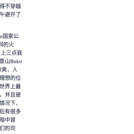
不得不穿越
午避开了
ru国家公
间的火
早上三点我
Bukit
常凉爽，人
理想的位
世界上最
，并且彼
情况下，
后有很多
暗中冒
们的司