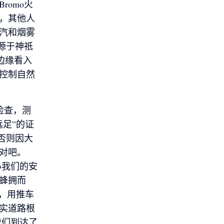
omo火
，其他人
汽和烟雾
源于神祇
边缘看入
控制自然
检查，测
足”的证
否则因大
对吧。
心我们的安
蜂拥而
，用推车
实道路根
我们到达了