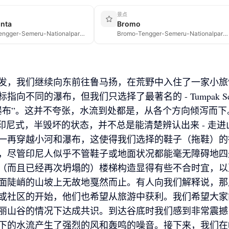
景点
inta
Bromo
Bromo-Tengger-Semeru-Nationalpark, Indonesien
Bromo-Tengger-Semeru-Nationalpark, Indonesien
发，我们继续向东前往鲁马扬，在荒野中入住了一家小旅
指向不同的瀑布，但我们只选择了最著名的 - Tumpak S
瀑布”。这并不夸张，水流到处都是，从各个方向倾泻而下
非常印尼式，半毁坏的状态，并不总是能清楚辨认出来 - 走
一再穿越小河和瀑布，这使得我们选择的鞋子（拖鞋）的
，尽管印尼人似乎不管鞋子或地面状况都能毫无障碍地四
（而且已经再次坍塌的）楼梯构造显得有些不合时宜，以
面陡峭的山坡上无故地戛然而止。有人向我们解释说，那
或社区的开始，他们也希望从旅游中获利。我们希望大家
丽山谷的情况下达成共识。到达谷底时我们感到非常震撼
下的水流产生了强烈的风和轰鸣的噪音。接下来，我们在