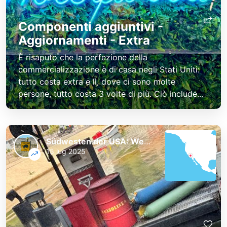
Componenti aggiuntivi -
Aggiornamenti - Extra
È risaputo che la perfezione della
commercializzazione è di casa negli Stati Uniti:
tutto costa extra e lì, dove ci sono molte
persone, tutto costa 3 volte di più. Ciò include...
Südwesten der USA: Westküste und Nationalparks
15 lug 2025