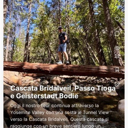
22
Cascata Bridalveil, Passo Tioga
e Geisterstadt Bodie
Oggi il nostro tour continua attraverso la
Yosemite Valley  con una sosta al Tunnel View 
verso la Cascata Bridalveil. Questa cascata si
raggiunge con un breve sentiero lungo un...