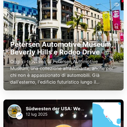
31
Petersen Automotive Museum,
Beverly Hills e Rodeo Drive
Oggi ci troviamo al Petersen Automotive
Museum, una collezione affascinante, anche per
chi non è appassionato di automobili. Già
dall'esterno, l'edificio futuristico lungo il...
Südwesten der USA: Westküste und Nationalparks
12 lug 2025