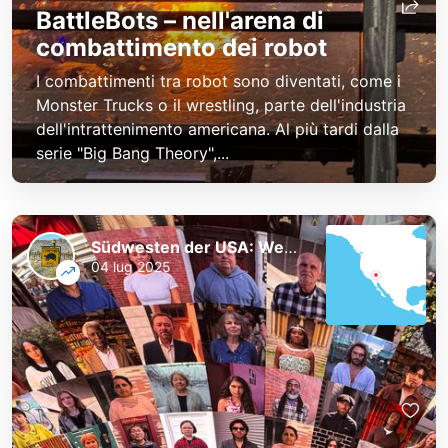
BattleBots – nell'arena di
combattimento dei robot
I combattimenti tra robot sono diventati, come i
Monster Trucks o il wrestling, parte dell'industria
dell'intrattenimento americana. Al più tardi dalla
serie "Big Bang Theory",...
Südwesten der USA: Westküste und Nationalparks
04 lug 2025