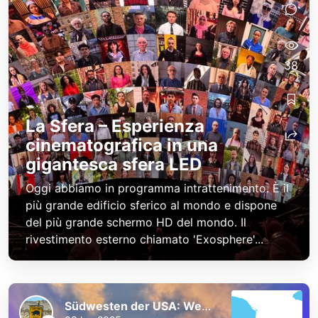
38
La Sfera – Esperienza
cinematografica in una
gigantesca sfera LED
Oggi abbiamo in programma intrattenimento. È il
più grande edificio sferico al mondo e dispone
del più grande schermo HD del mondo. Il
rivestimento esterno chiamato 'Exosphere'...
Südwesten der USA: Westküste und Nationalparks