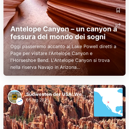
Antelope Canyon – un canyon a
fessura del mondo dei sogni
Oggi passeremo accanto al Lake Powell diretti a
Page per visitare l'Antelope Canyon e
l'Horseshoe Bend. L'Antelope Canyon si trova
nella riserva Navajo in Arizona...
Südwesten der USA: Westküste und Nationalparks
05 lug 2025