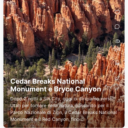
24
Cedar Breaks National
Monument e Bryce Canyon
Dopo 2 notti a Sin City, oggi ci dirigiamo verso
Utah per tornare nella natura, passando per il
Parco Nazionale di Zion, il Cedar Breaks National
Monument e il Red Canyon, fino...