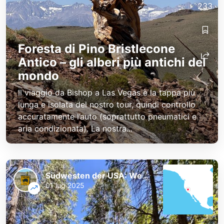
233
Foresta di Pino Bristlecone
Antico – gli alberi più antichi del
mondo
Il viaggio da Bishop a Las Vegas è la tappa più
lunga e isolata del nostro tour, quindi controllo
accuratamente l’auto (soprattutto pneumatici e
aria condizionata). La nostra...
Südwesten der USA: Westküste und Nationalparks
01 lug 2025