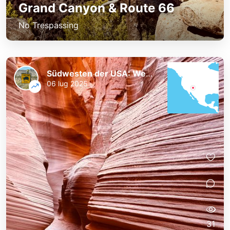
Grand Canyon & Route 66
No Trespassing
Südwesten der USA: Westküste und Nationalparks
06 lug 2025
31