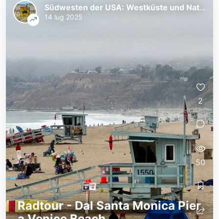
Südwesten der USA: Westküste und Nationalparks
14 lug 2025
2
50
Radtour - Dal Santa Monica Pier
a Venice Beach