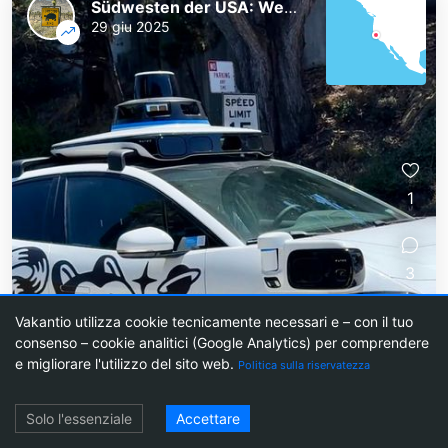
Südwesten der USA: Westküste und Nationalparks
29 giu 2025
1
3
Vakantio utilizza cookie tecnicamente necessari e – con il tuo
consenso – cookie analitici (Google Analytics) per comprendere
48
e migliorare l'utilizzo del sito web.
Politica sulla riservatezza
Waymo – taxi autonomo del
Login
Solo l'essenziale
Accettare
futuro