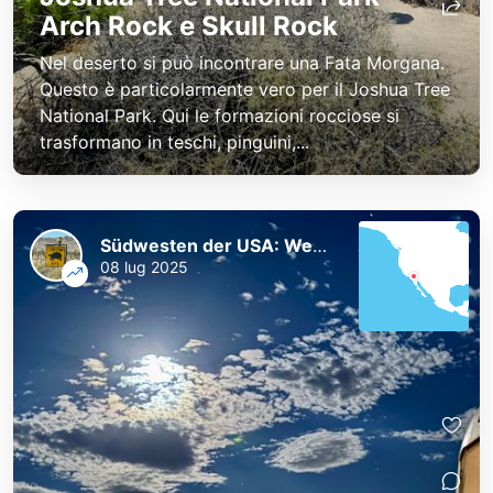
Arch Rock e Skull Rock
Nel deserto si può incontrare una Fata Morgana.
Questo è particolarmente vero per il Joshua Tree
National Park. Qui le formazioni rocciose si
trasformano in teschi, pinguini,...
Südwesten der USA: Westküste und Nationalparks
08 lug 2025
Südwesten der USA: Westküste
Südwesten der USA: Westküste
und Nationalparks
und Nationalparks