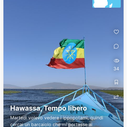
34
Hawassa, Tempo libero
Martedì volevo vedere i ippopotami, quindi
cercai un barcaiolo che mi portasse ai