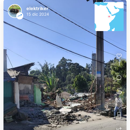
elektriker
15 dic 2024
1
55