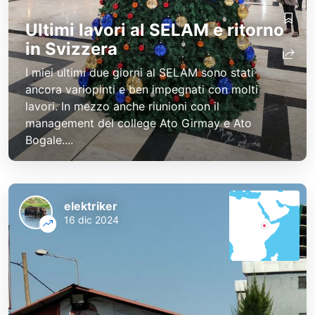
Ultimi lavori al SELAM e ritorno
in Svizzera
I miei ultimi due giorni al SELAM sono stati
ancora variopinti e ben impegnati con molti
lavori. In mezzo anche riunioni con il
management del college Ato Girmay e Ato
Bogale....
elektriker
16 dic 2024