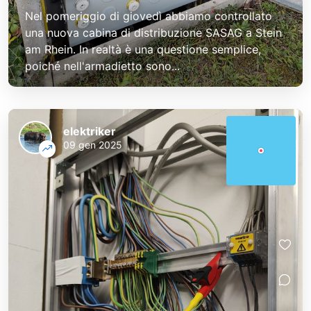
Nel pomeriggio di giovedì abbiamo controllato
una nuova cabina di distribuzione SASAG a Stein
am Rhein. In realtà è una questione semplice,
poiché nell'armadietto sono...
elektriker
09 gen 2025