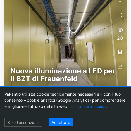
20
Nuova illuminazione a LED per
il BZT di Frauenfeld
Lunedì e martedì sono stato impegnato nel
Vakantio utilizza cookie tecnicamente necessari e – con il tuo
cantiere TBZ a Frauenfeld. La scuola
consenso – cookie analitici (Google Analytics) per comprendere
professionale sta ristrutturando alcune stanze al
e migliorare l'utilizzo del sito web.
Politica sulla riservatezza
pianterreno per la robotica, Loxone e...
Login
Solo l'essenziale
Accettare