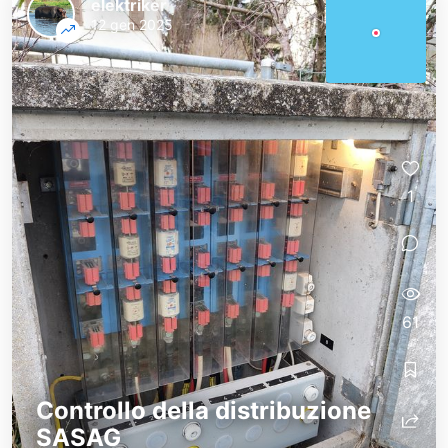
elektriker
12 gen 2025
1
61
Controllo della distribuzione
SASAG