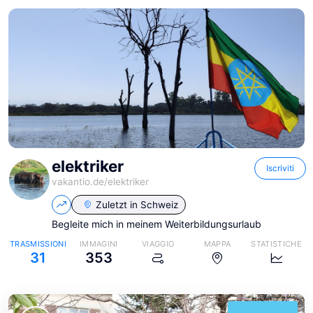
elektriker
Iscriviti
vakantio.de/
elektriker
Zuletzt in
Schweiz
Begleite mich in meinem Weiterbildungsurlaub
TRASMISSIONI
IMMAGINI
VIAGGIO
MAPPA
STATISTICHE
31
353