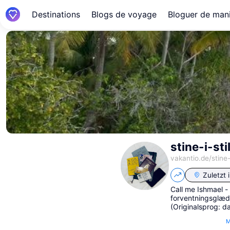
Destinations
Blogs de voyage
Bloguer de mani
stine-i-sti
vakantio.de/
stine-
Zuletzt 
Call me Ishmael -
forventningsglæde
(Originalsprog: d
M