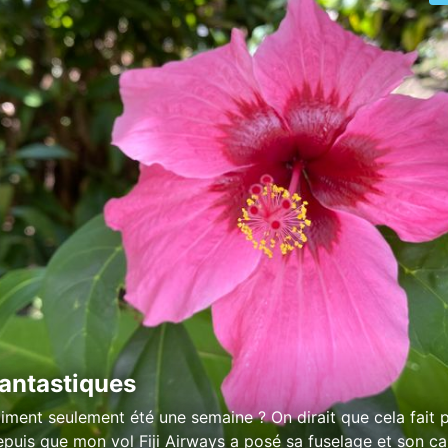
 fantastiques
raiment seulement été une semaine ? On dirait que cela fait 
puis que mon vol Fiji Airways a posé sa fuselage et son c