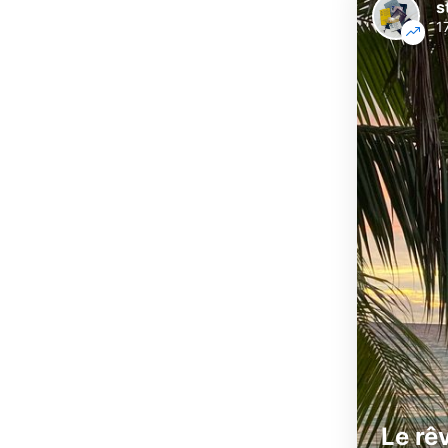
s
1
Le rê