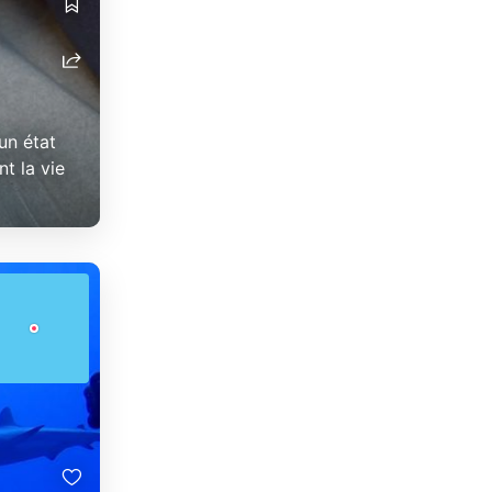
un état
t la vie