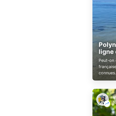
Polyn
ligne
Peut-on 
française
connues. 
s
1