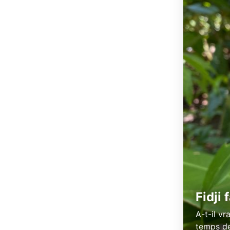
Fidji
A-t-il v
temps de