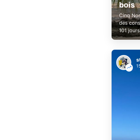
bois
Cinq Nor
des cons
101 jours
s
1