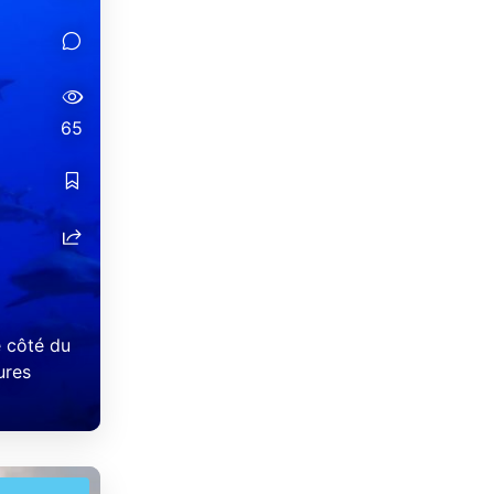
65
e côté du
ures