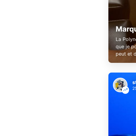
Marqu
La Polyn
que je p
peut et d
s
2