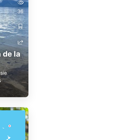
36
 de la
sie
s