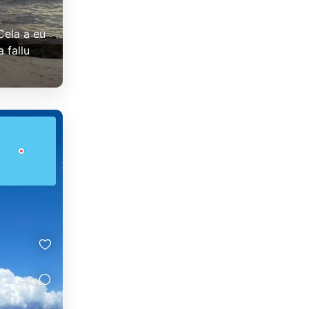
Cela a eu
 fallu