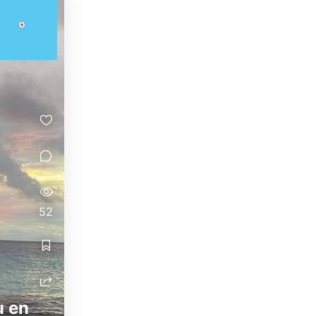
52
u en