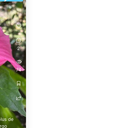
2
74
plus de
argo