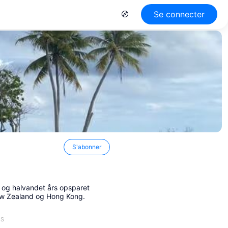
Se connecter
S'abonner
e og halvandet års opsparet
New Zealand og Hong Kong.
ES