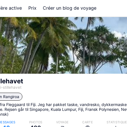
ère active
Prix
Créer un blog de voyage
llehavet
i-stillehavet
in
Rangiroa
 fra Fleggaard til Fiji. Jeg har pakket taske, vandresko, dykkermask
. Rejsen går til Singapore, Kuala Lumpur, Fiji, Fransk Polynesien, 
ansk)
ESSAGES
PHOTOS
VOYAGE
CARTE
STATISTIQU