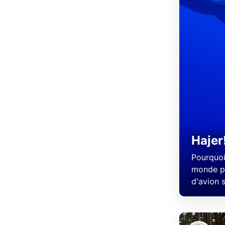
Hajer
Pourquoi
monde po
d'avion s