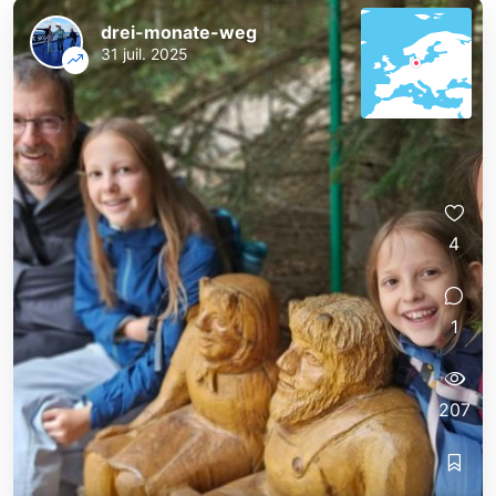
drei-monate-weg
31 juil. 2025
drei-monate-weg
drei-monate-weg
4
1
207