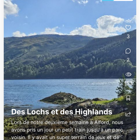
3
2
153
Des Lochs et des Highlands
Lors de notre deuxième semaine à Alford, nous
avons pris un jour un petit train jusqu'à un parc
voisin. Il y avait un super terrain de jeux et de