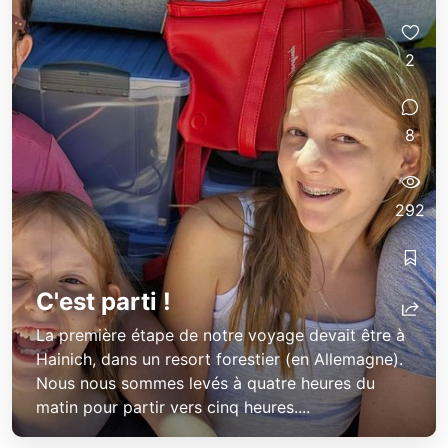
2
8
292
C'est parti !
La première étape de notre voyage devait être à
Hainich, dans un resort forestier (en Allemagne).
Nous nous sommes levés à quatre heures du
matin pour partir vers cinq heures....