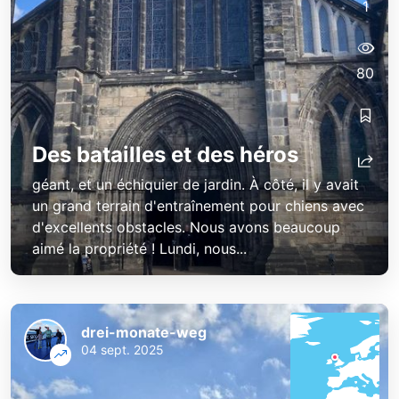
1
80
Des batailles et des héros
géant, et un échiquier de jardin. À côté, il y avait
un grand terrain d'entraînement pour chiens avec
d'excellents obstacles. Nous avons beaucoup
aimé la propriété ! Lundi, nous...
drei-monate-weg
04 sept. 2025