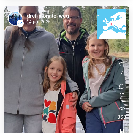
drei-monate-weg
14 juin 2025
7
10
363