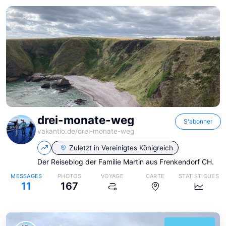
drei-monate-weg
S'abonner
vakantio.de/
drei-monate-weg
Zuletzt in
Vereinigtes Königreich
Der Reiseblog der Familie Martin aus Frenkendorf CH.
MESSAGES
PHOTOS
VOYAGE
CARTE
STATISTIQUES
11
167