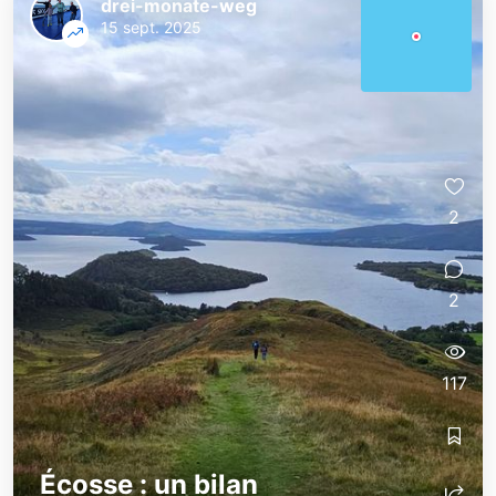
drei-monate-weg
15 sept. 2025
2
2
117
Écosse : un bilan