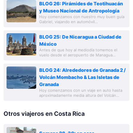
BLOG 26: Pirámides de Teotihuacán
y Museo Nacional de Antropología
Hoy comenzamos con nuestro muy buen guía
Gabriel, viajando en automóvil
aproximadamente 50 km hacia Teotihuacán. En
el camino ve
BLOG 25: De Nicaragua a Ciudad de
México
Antes de que hoy al mediodía tomemos el
vuelo desde el aeropuerto de Managua
"Aeropuerto Agusto C. Sandino" hacia Ciudad
de México, todavía tenemos tiempo para un
BLOG 24: Alrededores de Granada 2 /
tranqui
Volcán Mombacho & Las Isletas de
Granada
Hoy comenzamos con un viaje en auto hasta
aproximadamente media altura del Volcán
Mombacho. La parte superior, con un camino
unidireccional muy empinado, debe ser recorri
Otros viajeros en Costa Rica