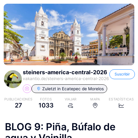
steiners-america-central-2026
Suscribir
vakantio.de/
steiners-america-central-2026
Zuletzt in
Ecatepec de Morelos
PUBLICACIONES
FOTOS
VIAJAR
MAPA
ESTADÍSTICAS
27
1033
BLOG 9: Piña, Búfalo de
agua y Vainilla