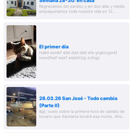
Semana 28-30: en casa
Regresamos del paraíso y en dos días y medio
empaquetamos toda nuestra vida en 12
maletas y una jaula. Última visita a Piccolo y
último recorrido en Medellín con los brilla
El primer día
Halkli eeidkf ddd ddd ddd efe grgkorgorkf
iwenjflwjf iwjef wkjehfzig zufcgz
28.03.26 San José - Todo cambia
(Parte II)
&gt; vuelo sobre la primera hora de cambio de
horario que Alemania tendrá esa noche. Ahora
son incluso ocho horas de diferencia. Puedo
dormir un poco. Aterrizamos puntualmente
el...