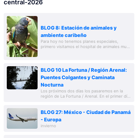
central-2026
BLOG 8: Estación de animales y
ambiente caribeño
Para hoy no tenemos planes especiales,
primero visitamos el hospital de animales muy
cercano a nuestra cabaña, que se llama de
manera algo pretenciosa “Centro de Rescate
BLOG 10 La Fortuna / Región Arenal:
Puentes Colgantes y Caminata
Nocturna
Los próximos dos días los pasaremos en la
región de La Fortuna / Arenal. En el primer día,
nos aventuramos por los bastante 'inestables'
puentes colgantes en el turístico
BLOG 27: México - Ciudad de Panamá
- Europa
invierno