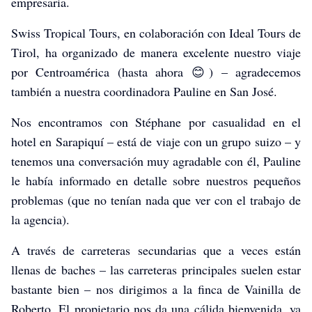
empresaria.
Swiss Tropical Tours, en colaboración con Ideal Tours de
Tirol, ha organizado de manera excelente nuestro viaje
por Centroamérica (hasta ahora 😊) – agradecemos
también a nuestra coordinadora Pauline en San José.
Nos encontramos con Stéphane por casualidad en el
hotel en Sarapiquí – está de viaje con un grupo suizo – y
tenemos una conversación muy agradable con él, Pauline
le había informado en detalle sobre nuestros pequeños
problemas (que no tenían nada que ver con el trabajo de
la agencia).
steiners-america-central-2026
steiners-america-central-2026
steiners-america-central-2026
A través de carreteras secundarias que a veces están
llenas de baches – las carreteras principales suelen estar
bastante bien – nos dirigimos a la finca de Vainilla de
Roberto. El propietario nos da una cálida bienvenida, ya