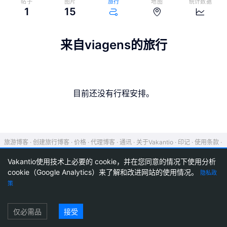
帖子
图片
旅行
地图
统计数据
1
15
来自viagens的旅行
目前还没有行程安排。
旅游博客
创建旅行博客
价格
代理博客
通讯
关于Vakantio
印记
使用条款
数据保护
Cookie 设置
Vakantio使用技术上必要的 cookie，并在您同意的情况下使用分析
cookie（Google Analytics）来了解和改进网站的使用情况。
隐私政
策
登录
仅必需品
接受