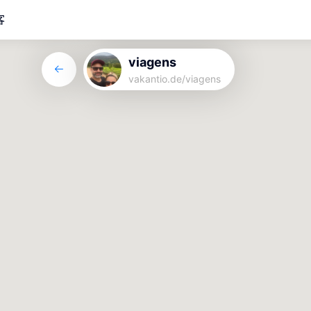
客
viagens
vakantio.de/
viagens