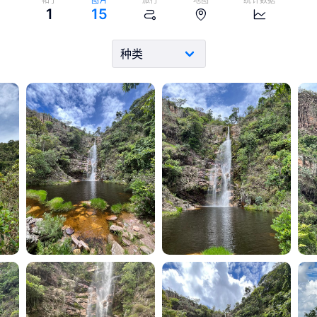
帖子
图片
旅行
地图
统计数据
1
15
viagens
viagens