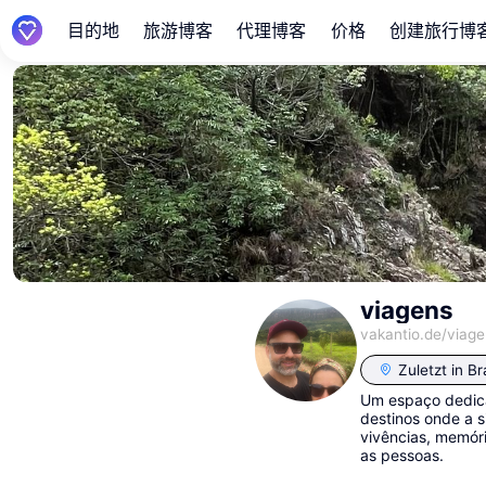
目的地
旅游博客
代理博客
价格
创建旅行博
viagens
vakantio.de/
viage
Zuletzt in
Br
Um espaço dedicad
destinos onde a s
vivências, memór
as pessoas.