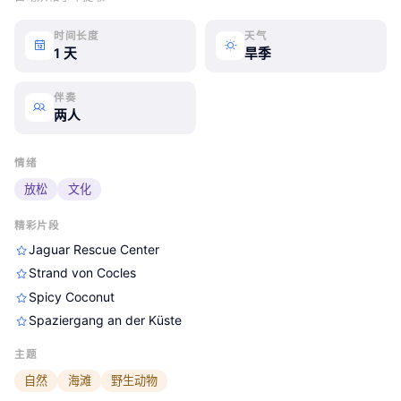
时间长度
天气
1 天
旱季
伴奏
两人
情绪
放松
文化
精彩片段
Jaguar Rescue Center
steiners-america-central-2026
steiners-america-central-2026
steiners-america-central-2026
Strand von Cocles
Spicy Coconut
Spaziergang an der Küste
主题
自然
海滩
野生动物