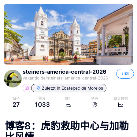
steiners-america-central-2026
订阅
vakantio.de/
steiners-america-central-2026
Zuletzt in
Ecatepec de Morelos
帖子
图片
旅行
地图
统计数据
27
1033
博客8：虎豹救助中心与加勒
比风情