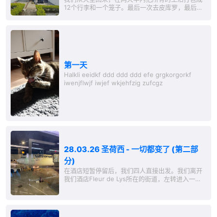
12个行李和一个笼子。最后一次去皮库罗，最后一
次在梅代因与发光者们巡游，然后就这样。我们装
上车，启程了。钢琴和烤箱留给房东，作为半个月
租金的赠品。玛提的新电脑被我们卖回商店，打理
得很不错。10公斤的宜家购物作为礼物送给了尽心
尽力的清洁工莉莉，她成了我们与房东谈判的二手
商贩，期待尽快脱离那个苛刻的合同
第一天
Halkli eeidkf ddd ddd ddd efe grgkorgorkf
iwenjflwjf iwjef wkjehfzig zufcgz
28.03.26 圣荷西 - 一切都变了 (第二部
分)
在酒店短暂停留后，我们四人直接出发。我们离开
我们酒店Fleur de Lys所在的街道，左转进入一条
交通较为繁忙的街道，Av. del Libertador Juan
Rafael Mora Porras。在这里可以看到许多汽车、
公交车和货车，街道旁的人行道上也有许多行人。
真的是典型的“城市喧嚣”。