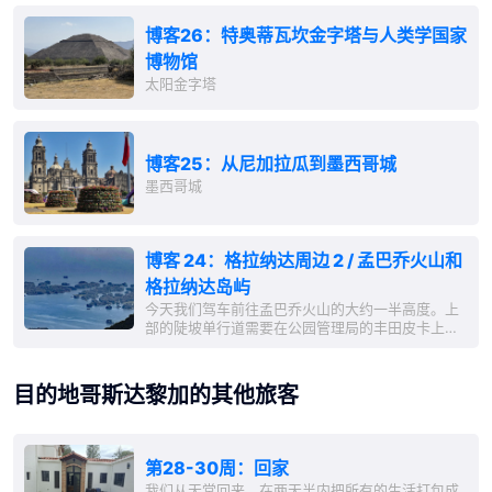
些看起来有些奇特的前火山口——一个干涸，另一
个有湖泊。我们还会经
博客26：特奥蒂瓦坎金字塔与人类学国家
博物馆
太阳金字塔
博客25：从尼加拉瓜到墨西哥城
墨西哥城
博客 24：格拉纳达周边 2 / 孟巴乔火山和
格拉纳达岛屿
今天我们驾车前往孟巴乔火山的大约一半高度。上
部的陡坡单行道需要在公园管理局的丰田皮卡上行
驶，我们很幸运可以坐在车里，而不必在货斗上翻
腾。 孟巴乔火山高 1,345 米，是一座活火山，但自
1570 年以来没有再喷发。某些地方冒出的
目的地哥斯达黎加的其他旅客
fumaroles 显示出下面仍然存在
第28-30周：回家
我们从天堂回来，在两天半内把所有的生活打包成