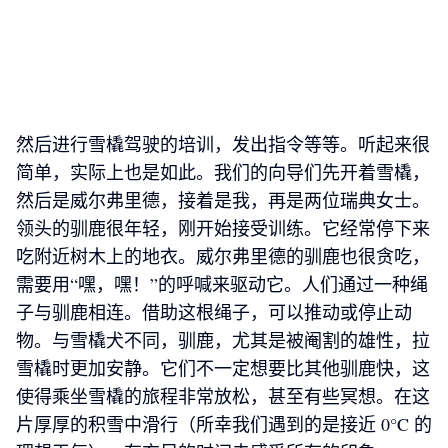
然后进行雪橇驾驶的培训，发出指令等等。听起来很
简单，实际上也是如此。我们的向导们先开着雪橇，
然后是威尔弗里德，接着是我，再是两位瑞典女士。
领头的驯鹿很年轻，刚开始接受训练。它经常停下来
吃附近树木上的地衣。威尔弗里德的驯鹿也很贪吃，
需要用“嘿，嘿！”的呼喊来驱动它。人们通过一种绳
子与驯鹿相连。借助这根绳子，可以推动或停止动
物。与雪橇犬不同，驯鹿，尤其是被阉割的雄性，拉
雪橇时更加安静。它们不一定想要比其他驯鹿快，这
使得乘坐雪橇的旅程非常放松，甚至有些冥想。在这
片厚厚的积雪中滑行（所幸我们遇到的是接近 0°C 的