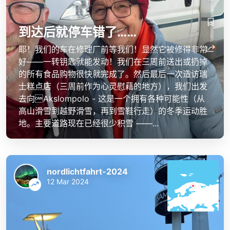
到达后就停车错了……
耶！我们的车在修理厂前等我们！显然它被修得非常
好——一转钥匙就能发动！我们在三周前送出或扔掉
的所有食品购物很快就完成了。然后最后一次造访瑞
士糕点店（三周前作为心灵慰藉的地方），我们出发
去向Akslompolo - 这是一个拥有各种可能性（从
高山滑雪到越野滑雪，再到雪鞋行走）的冬季运动胜
地。主要道路现在已经很少积雪 ——...
nordlichtfahrt-2024
12 Mar 2024