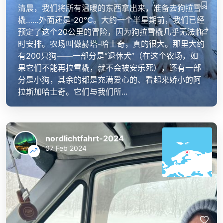
清晨，我们将所有温暖的东西拿出来，准备去狗拉雪
橇……外面还是-20℃。大约一个半星期前，我们已经
预定了这个20公里的冒险，因为狗拉雪橇几乎无法临
时安排。农场叫做赫塔-哈士奇，真的很大。那里大约
有200只狗——一部分是“退休犬”（在这个农场，如
果它们不能再拉雪橇，就不会被安乐死），还有一部
分是小狗，其余的都是充满爱心的、看起来娇小的阿
拉斯加哈士奇。它们与我们所...
nordlichtfahrt-2024
07 Feb 2024