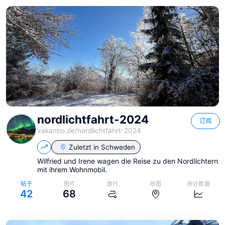
nordlichtfahrt-2024
订阅
vakantio.de/
nordlichtfahrt-2024
Zuletzt in
Schweden
Wilfried und Irene wagen die Reise zu den Nordlichtern
mit ihrem Wohnmobil.
帖子
图片
旅行
地图
统计数据
42
68