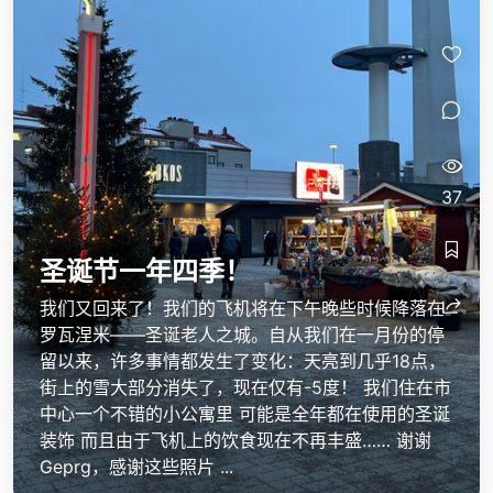
37
圣诞节一年四季！
我们又回来了！我们的飞机将在下午晚些时候降落在
罗瓦涅米——圣诞老人之城。自从我们在一月份的停
留以来，许多事情都发生了变化：天亮到几乎18点，
街上的雪大部分消失了，现在仅有-5度！ 我们住在市
中心一个不错的小公寓里 可能是全年都在使用的圣诞
装饰 而且由于飞机上的饮食现在不再丰盛…… 谢谢
Geprg，感谢这些照片 ...