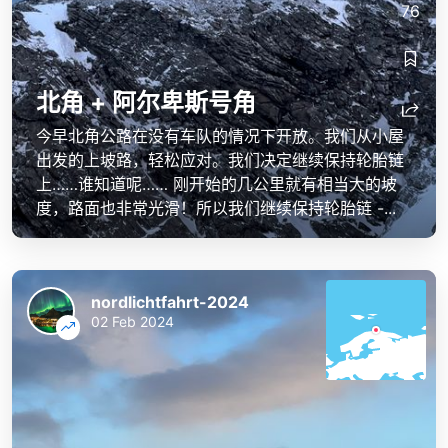
76
北角 + 阿尔卑斯号角
今早北角公路在没有车队的情况下开放。我们从小屋
出发的上坡路，轻松应对。我们决定继续保持轮胎链
上……谁知道呢…… 刚开始的几公里就有相当大的坡
度，路面也非常光滑！所以我们继续保持轮胎链 -...
nordlichtfahrt-2024
02 Feb 2024