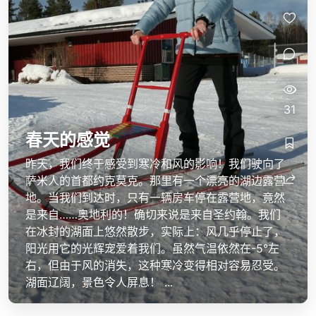
31
春天的感觉
昨天，我们终于感受到寒冷和风的影响！我们驶向了
萨米人的首都约克莫克。那里有一个漂亮的湖边露营
地。当我们到达时，只有一辆房车停在露营地，竟然
是来自……奥地利的！确切来说是来自圣约翰。我们
在冰封的湖面上悠然散步，实际上：风几乎停止了，
阳光用它的光辉宠爱着我们。虽然气温依然在-5°左
右，但由于风的消失，这种寒冷变得相对容易忍受。
湖面辽阔，景色令人屏息！ ...