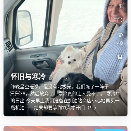
1
40
怀旧与寒冷
昨晚星空璀璨，但没有北极光。我们冻了一阵子
76，然后放弃了。寒冷真的让人受不了。 寒冷中
的日出 今天早上我们准备在加油站商店小心地再买一
瓶机油——结果却要等到11点才开门（！）……...