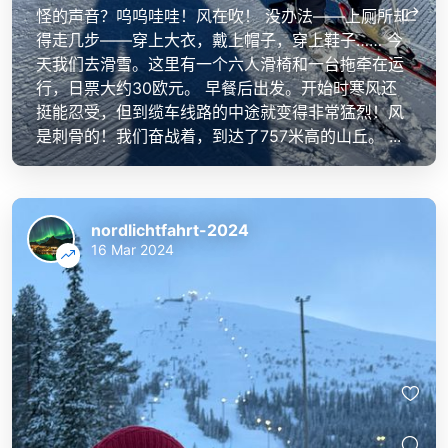
怪的声音？呜呜哇哇！风在吹！ 没办法——上厕所却
得走几步——穿上大衣，戴上帽子，穿上鞋子…… 今
天我们去滑雪。这里有一个六人滑椅和一台拖牵在运
行，日票大约30欧元。 早餐后出发。开始时寒风还
挺能忍受，但到缆车线路的中途就变得非常猛烈！风
是刺骨的！我们奋战着，到达了757米高的山丘。 ...
nordlichtfahrt-2024
16 Mar 2024