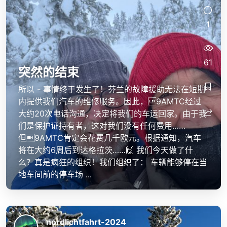
1
61
突然的结束
所以 - 事情终于发生了！芬兰的故障援助无法在短期
内提供我们汽车的维修服务。因此，9AMTC经过
大约20次电话沟通，决定将我们的车运回家。由于我
们是保护证持有者，这对我们没有任何费用……
但9AMTC肯定会花费几千欧元。根据通知，汽车
将在大约6周后到达格拉茨……🙌 我们今天做了什
么？真是疯狂的组织！我们组织了： 车辆能够停在当
地车间前的停车场 ...
nordlichtfahrt-2024