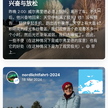
兴奋与放松
昨晚 2:00: 威尔弗里德必须上厕所，离开了车。不久
后，他兴奋地回来：天空中布满了极光！哇！没有预
告……赶快拿起手机，跑出去！果然，天空上有大面
积明亮的绿光条纹覆盖。我们观察这个奇观差不多一
个小时。然后光芒渐渐减弱，我们去睡觉了。因此，
一些不便（在这种情况下是威尔弗里德的尿意）也有
它的好处（在这种情况下是为了观赏极光）。😄 早
上...
nordlichtfahrt-2024
18 Mar 2024