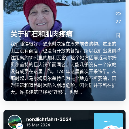
27
关于矿石和肌肉疼痛
我们睡得很好，醒来时决定在周末前去购物。这里的
山上没有商店，也没有开放的餐馆。所以我们出发前
往距离约10公里的加利瓦雷。这个地方因靠近马尔姆
贝尔盖特的巨大铁矿而闻名。可能几乎没有一个家庭
没有成员在这里工作。1741年这里首次开采铁矿。从
那时起，马尔姆贝尔盖特作为一个地方不断萎缩，因
为建筑和道路时常陷入崩塌危险，因为矿井不断在扩
大。许多建筑已经被“迁移”，也就...
nordlichtfahrt-2024
15 Mar 2024