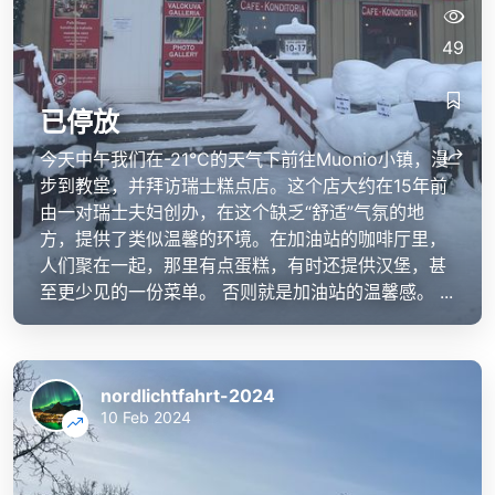
49
已停放
今天中午我们在-21°C的天气下前往Muonio小镇，漫
步到教堂，并拜访瑞士糕点店。这个店大约在15年前
由一对瑞士夫妇创办，在这个缺乏“舒适”气氛的地
方，提供了类似温馨的环境。在加油站的咖啡厅里，
人们聚在一起，那里有点蛋糕，有时还提供汉堡，甚
至更少见的一份菜单。 否则就是加油站的温馨感。 ...
nordlichtfahrt-2024
10 Feb 2024