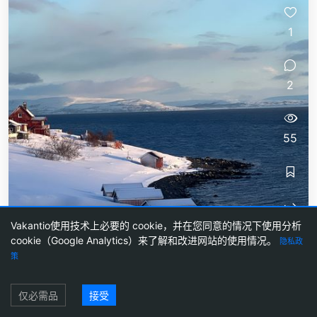
1
2
55
没有滑动就算赢了一半！
Vakantio使用技术上必要的 cookie，并在您同意的情况下使用分析
cookie（Google Analytics）来了解和改进网站的使用情况。
隐私政
昨晚在阿尔塔我们经历了一场猛烈的风暴！雪被横扫
策
而来——而且量真的不少！车子被摇晃得厉害，但我
们安全地停在了露营地，早上时一切都结束了！😄...
登录
仅必需品
接受