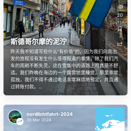
20
斯德哥尔摩的泥泞
昨天我不知道写些什么“有价值”的，因为我们向南出
发的旅程没有发生什么值得报道的事情，除了我们汽
车的雨刷不断失灵，这在雪集中的道路上可真是不舒
适。我们昨晚在海边的一个露营地里睡觉，那里非常
孤独，我们不得不通过电话非常麻烦地预定，并且通
过转账付款。...
nordlichtfahrt-2024
20 Mar 2024