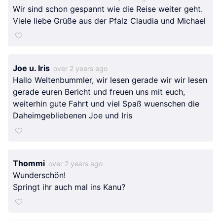
Wir sind schon gespannt wie die Reise weiter geht.
Viele liebe Grüße aus der Pfalz Claudia und Michael
Joe u. Iris
over 2 years ago
Hallo Weltenbummler, wir lesen gerade wir wir lesen
gerade euren Bericht und freuen uns mit euch,
weiterhin gute Fahrt und viel Spaß wuenschen die
Daheimgebliebenen Joe und Iris
Thommi
over 2 years ago
Wunderschön!
Springt ihr auch mal ins Kanu?
Grizzly2024
Grizzly2024
Grizzly2024