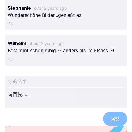
Stephanie
over 2 years ago
Wunderschöne Bilder...genießt es
Wilhelm
about 2 years ago
Bestimmt schön ruhig -- anders als im Elsass :-)
回答