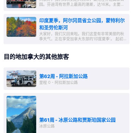
尔玛停车场过夜，以便乘坐公交前往冰球场。虽然
园。芬迪湾有世界上最高的潮差，达16米。主要城
未能看到一场 NHL...
镇阿尔玛有一个小港口，以其龙虾捕捞而闻名。 接
着我们回到了新斯科舍省的小镇鲁嫩堡。鲁嫩堡是
由瑞士人和德国人建立的，风景如画地坐落在大西
印度夏季，阿尔冈昆省立公园，蒙特利尔
洋沿岸。 然后我们前往马霍恩湾，观赏了稻草人节
和圣劳伦斯河
（'Scarecrow...
大家好，我们又回来啦。我们这里有非常美丽的秋
季天气，正在享受加拿大东部的'印度夏季'。 起初
我们在尼皮辛湖的北湾，然后在阿尔冈昆省立公园
待了好几天，这是安大略省最古老的公园。它是多
伦多和渥太华的近郊休闲区，各种湖泊和绵延无尽
目的地加拿大的其他旅客
的森林随处可见。安大略省总共有大约250,000个
湖泊！ ...
第62周 - 阿拉斯加公路
里程 0 - 阿拉斯加公路
第61周 - 冰原公路和贾斯珀国家公园
冰原公路