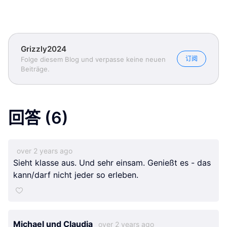
Grizzly2024
订阅
Folge diesem Blog und verpasse keine neuen
Beiträge.
回答
(6)
over 2 years ago
Sieht klasse aus. Und sehr einsam. Genießt es - das
kann/darf nicht jeder so erleben.
Michael und Claudia
over 2 years ago