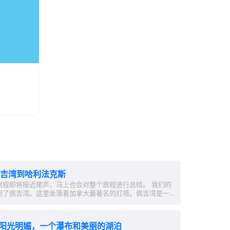
佩吉湾到哈利法克斯
旅程即将接近尾声，马上也会对整个旅程进行总结。 我们的
到了佩吉湾。这里坐落着加拿大最著名的灯塔。佩吉湾是一
的渔村，当那里没有成群的游客时尤为迷人。 接下来的路线
直接前行，一路风景如画。在哈利法克斯，我们在一个沃尔
便乘坐公交前往冰球场。虽然未能看到一场 NHL...
阳光明媚，一个瀑布和美丽的湖泊