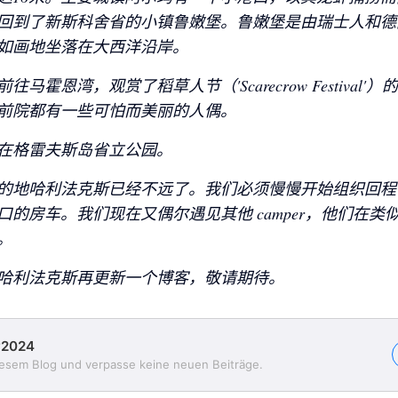
回到了新斯科舍省的小镇鲁嫩堡。鲁嫩堡是由瑞士人和德
如画地坐落在大西洋沿岸。
往马霍恩湾，观赏了稻草人节（'Scarecrow Festival'
前院都有一些可怕而美丽的人偶。
在格雷夫斯岛省立公园。
的地哈利法克斯已经不远了。我们必须慢慢开始组织回程
口的房车。我们现在又偶尔遇见其他 camper，他们在类
。
哈利法克斯再更新一个博客，敬请期待。
y2024
iesem Blog und verpasse keine neuen Beiträge.