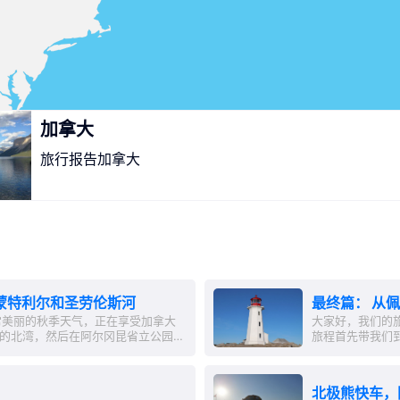
加拿大
旅行报告加拿大
蒙特利尔和圣劳伦斯河
最终篇： 从
常美丽的秋季天气，正在享受加拿大
大家好，我们的
湖的北湾，然后在阿尔冈昆省立公园待
旅程首先带我们
。它是多伦多和渥太华的近郊休闲
个小而田园诗般
安大略省总共有大约250,000个
沿着大西洋海岸
玛停车场过夜，以
北极熊快车，