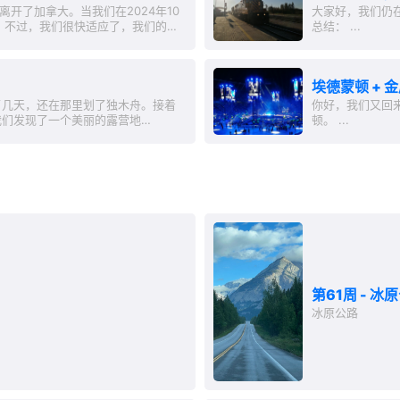
后离开了加拿大。当我们在2024年10
大家好，我们仍
。不过，我们很快适应了，我们的女
总结： ...
需品。在此特别感谢Corinna，也
埃德蒙顿 + 
了几天，还在那里划了独木舟。接着
你好，我们又回
我们发现了一个美丽的露营地
顿。 ...
第61周 - 
冰原公路