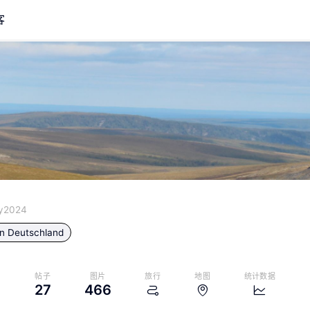
客
ly2024
in
Deutschland
帖子
图片
旅行
地图
统计数据
27
466