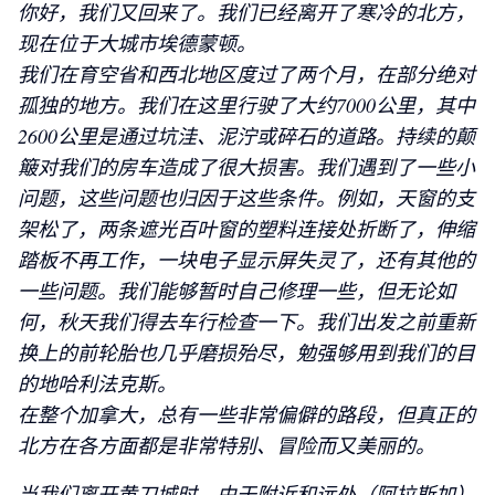
你好，我们又回来了。我们已经离开了寒冷的北方，
现在位于大城市埃德蒙顿。
我们在育空省和西北地区度过了两个月，在部分绝对
孤独的地方。我们在这里行驶了大约7000公里，其中
2600公里是通过坑洼、泥泞或碎石的道路。持续的颠
簸对我们的房车造成了很大损害。我们遇到了一些小
问题，这些问题也归因于这些条件。例如，天窗的支
架松了，两条遮光百叶窗的塑料连接处折断了，伸缩
踏板不再工作，一块电子显示屏失灵了，还有其他的
一些问题。我们能够暂时自己修理一些，但无论如
何，秋天我们得去车行检查一下。我们出发之前重新
换上的前轮胎也几乎磨损殆尽，勉强够用到我们的目
的地哈利法克斯。
在整个加拿大，总有一些非常偏僻的路段，但真正的
北方在各方面都是非常特别、冒险而又美丽的。
当我们离开黄刀城时，由于附近和远处（阿拉斯加）