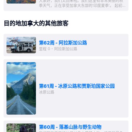
大家好，我们又回来啦。我们这里有非常美丽的秋
季天气，正在享受加拿大东部的'印度夏季'。 起初
我们在尼皮辛湖的北湾，然后在阿尔冈昆省立公园
待了好几天，这是安大略省最古老的公园。它是多
伦多和渥太华的近郊休闲区，各种湖泊和绵延无尽
目的地加拿大的其他旅客
的森林随处可见。安大略省总共有大约250,000个
湖泊！ ...
第62周 - 阿拉斯加公路
里程 0 - 阿拉斯加公路
第61周 - 冰原公路和贾斯珀国家公园
冰原公路
第60周 - 落基山脉与野生动物