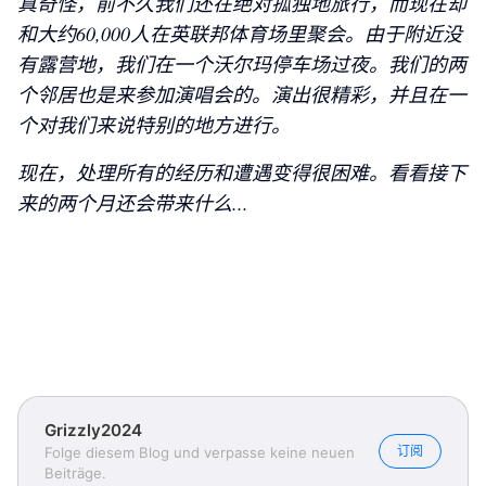
真奇怪，前不久我们还在绝对孤独地旅行，而现在却
和大约60,000人在英联邦体育场里聚会。由于附近没
有露营地，我们在一个沃尔玛停车场过夜。我们的两
个邻居也是来参加演唱会的。
演出很精彩，并且在一
个对我们来说特别的地方进行。
现在，处理所有的经历和遭遇变得很困难。看看接下
来的两个月还会带来什么...
Grizzly2024
Grizzly2024
Grizzly2024
Grizzly2024
订阅
Folge diesem Blog und verpasse keine neuen
Beiträge.