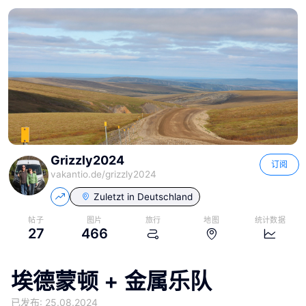
Grizzly2024
订阅
vakantio.de/
grizzly2024
Zuletzt in
Deutschland
帖子
图片
旅行
地图
统计数据
27
466
埃德蒙顿 + 金属乐队
已发布: 25.08.2024