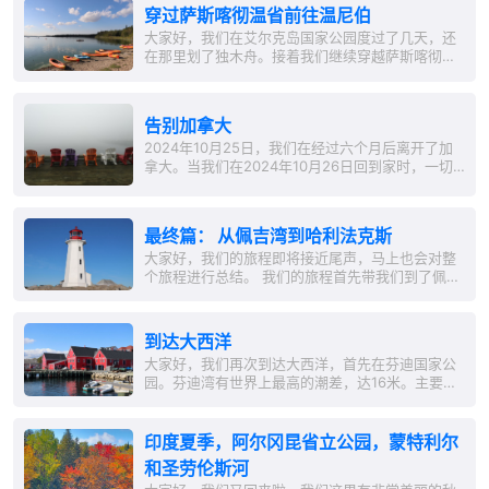
中。 ...
穿过萨斯喀彻温省前往温尼伯
大家好，我们在艾尔克岛国家公园度过了几天，还
在那里划了独木舟。接着我们继续穿越萨斯喀彻温
省。在这里，我们发现了一个美丽的露营地
（'Painted Rock...
告别加拿大
2024年10月25日，我们在经过六个月后离开了加
拿大。当我们在2024年10月26日回到家时，一切
都显得非常陌生。不过，我们很快适应了，我们的
女儿彻底打扫了公寓，并为周末采购了所有必需
品。在此特别感谢Corinna，也感谢你可靠的帮我
最终篇： 从佩吉湾到哈利法克斯
们照管邮件。 ...
大家好，我们的旅程即将接近尾声，马上也会对整
个旅程进行总结。 我们的旅程首先带我们到了佩吉
湾。这里坐落着加拿大最著名的灯塔。佩吉湾是一
个小而田园诗般的渔村，当那里没有成群的游客时
尤为迷人。 接下来的路线沿着大西洋海岸直接前
到达大西洋
行，一路风景如画。在哈利法克斯，我们在一个沃
大家好，我们再次到达大西洋，首先在芬迪国家公
尔玛停车场过夜，以便乘坐公交前往冰球场。虽然
园。芬迪湾有世界上最高的潮差，达16米。主要城
未能看到一场 NHL...
镇阿尔玛有一个小港口，以其龙虾捕捞而闻名。 接
着我们回到了新斯科舍省的小镇鲁嫩堡。鲁嫩堡是
由瑞士人和德国人建立的，风景如画地坐落在大西
印度夏季，阿尔冈昆省立公园，蒙特利尔
洋沿岸。 然后我们前往马霍恩湾，观赏了稻草人节
和圣劳伦斯河
（'Scarecrow...