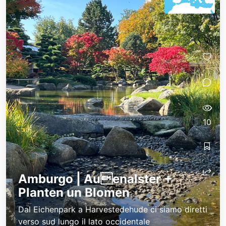
10
Amburgo | Auenalster +
Planten un Blomen
Dal Eichenpark a Harvestedehude ci siamo diretti
verso sud lungo il lato occidentale