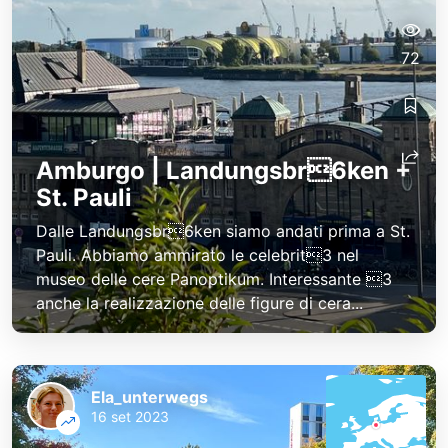
72
Amburgo | Landungsbr6ken +
St. Pauli
Dalle Landungsbr6ken siamo andati prima a St.
Pauli. Abbiamo ammirato le celebrit3 nel
museo delle cere Panoptikum. Interessante 3
anche la realizzazione delle figure di cera...
Ela_unterwegs
16 set 2023