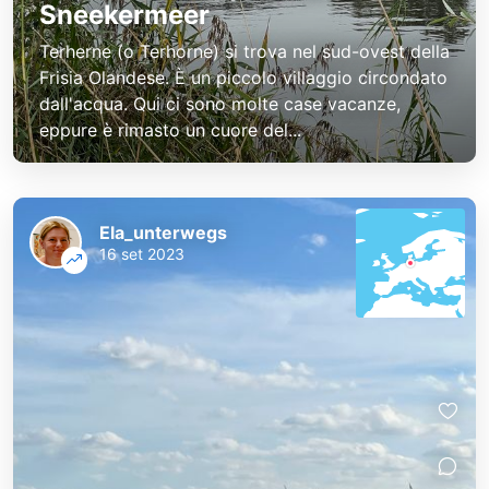
Sneekermeer
Terherne (o Terhorne) si trova nel sud-ovest della
Frisia Olandese. È un piccolo villaggio circondato
dall'acqua. Qui ci sono molte case vacanze,
eppure è rimasto un cuore del...
Ela_unterwegs
16 set 2023