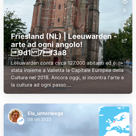
9
Friesland (NL) | Leeuwarden -
arte ad ogni angolo!
9d1 7f3a8
Leeuwarden conta circa 127.000 abitanti ed è
stata insieme a Valletta la Capitale Europea della
Cultura nel 2018. Ancora oggi, si incontra l'arte e
la cultura ad ogni passo....
Ela_unterwegs
06 ott 2023