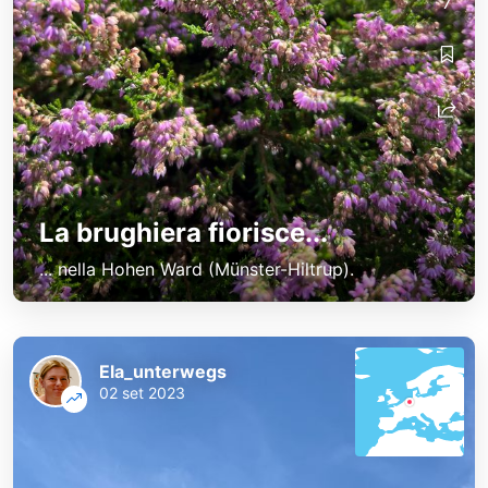
7
La brughiera fiorisce...
... nella Hohen Ward (Münster-Hiltrup).
Ela_unterwegs
02 set 2023