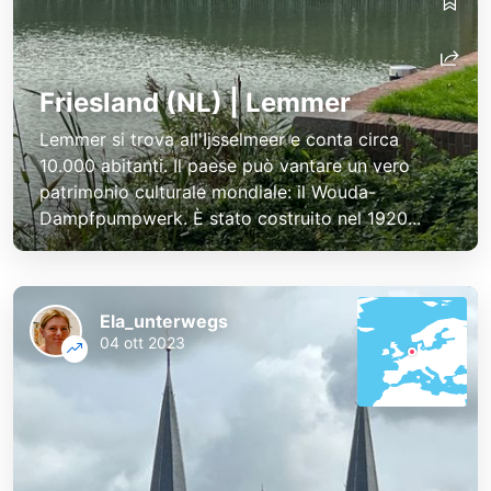
Friesland (NL) | Lemmer
Lemmer si trova all'Ijsselmeer e conta circa
10.000 abitanti. Il paese può vantare un vero
patrimonio culturale mondiale: il Wouda-
Dampfpumpwerk. È stato costruito nel 1920...
Ela_unterwegs
04 ott 2023