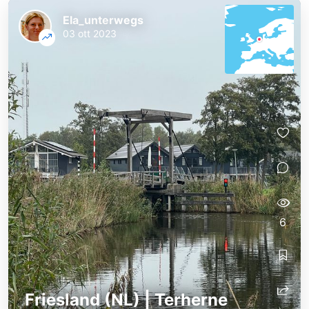
Ela_unterwegs
03 ott 2023
6
Friesland (NL) | Terherne