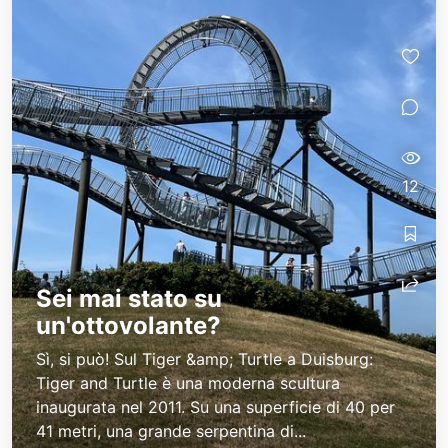
12
Sei mai stato su
un'ottovolante?
Sì, si può! Sul Tiger &amp; Turtle a Duisburg:
Tiger and Turtle è una moderna scultura
inaugurata nel 2011. Su una superficie di 40 per
41 metri, una grande serpentina di...