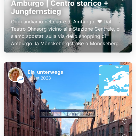
Amburgo | Centro storico +
Jungfernstieg
Oggi andiamo nel cuore di Amburgo! ❤️ Dal
Teatro Ohnsorg vicino alla Stazione Centrale, ci
siamo spostati sulla via dello shopping di
Amburgo: la Mönckebergstraße o Mönckeberg...
Ela_unterwegs
12 set 2023