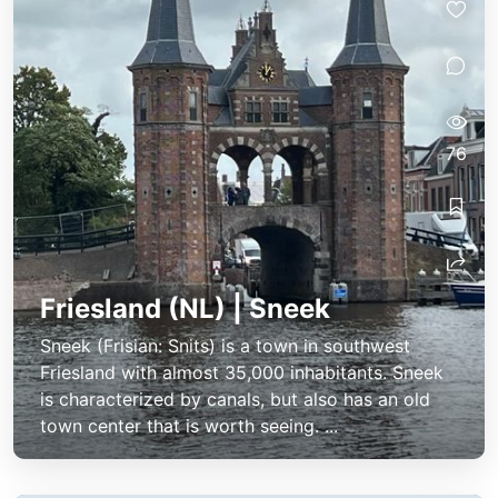
76
Friesland (NL) | Sneek
Sneek (Frisian: Snits) is a town in southwest
Friesland with almost 35,000 inhabitants. Sneek
is characterized by canals, but also has an old
town center that is worth seeing. ...