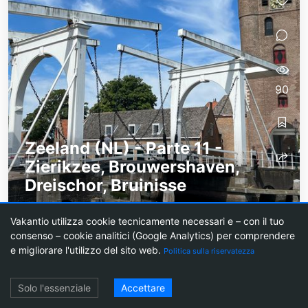
90
Zeeland (NL) - Parte 11 -
Zierikzee, Brouwershaven,
Dreischor, Bruinisse
Zierikzee è una deliziosa cittadina con 3
Vakantio utilizza cookie tecnicamente necessari e – con il tuo
imponenti porte cittadine, navi storiche,
consenso – cookie analitici (Google Analytics) per comprendere
naturalmente un mulino a vento, molti negozi e
e migliorare l'utilizzo del sito web.
Politica sulla riservatezza
una torre massiccia che sembra un po' fuori...
Login
Solo l'essenziale
Accettare