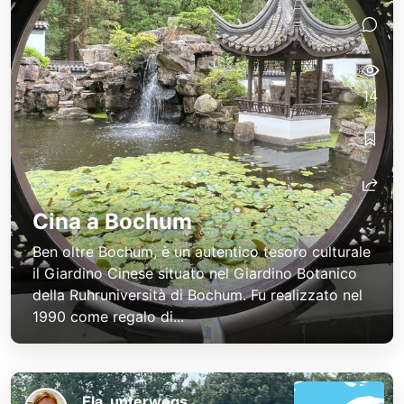
14
Cina a Bochum
Ben oltre Bochum, è un autentico tesoro culturale
il Giardino Cinese situato nel Giardino Botanico
della Ruhruniversità di Bochum. Fu realizzato nel
1990 come regalo di...
Ela_unterwegs