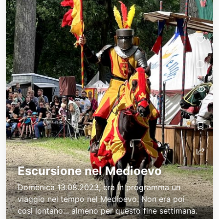
7
Escursione nel Medioevo
Domenica 13.08.2023, era in programma un
viaggio nel tempo nel Medioevo. Non era poi
così lontano... almeno per questo fine settimana.