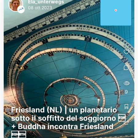
Ela_unterwegs
08 ott 2023
9
Friesland (NL) | un planetario
sotto il soffitto del soggiorno 
+ Buddha incontra Friesland
