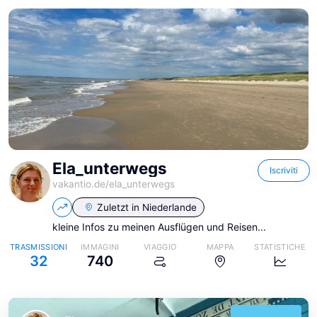
Ela_unterwegs
Iscriviti
vakantio.de/
ela_unterwegs
Zuletzt in
Niederlande
kleine Infos zu meinen Ausflügen und Reisen...
TRASMISSIONI
IMMAGINI
VIAGGIO
MAPPA
STATISTICHE
32
740