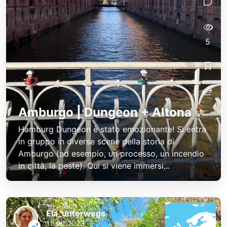
5
Amburgo | Dungeon + Altona
Hamburg Dungeon è stato emozionante! Si entra
in gruppo in diverse scene della storia di
Amburgo (ad esempio, un processo, un incendio
in città, la peste). Qui si viene immersi...
Ela_unterwegs
11 set 2023