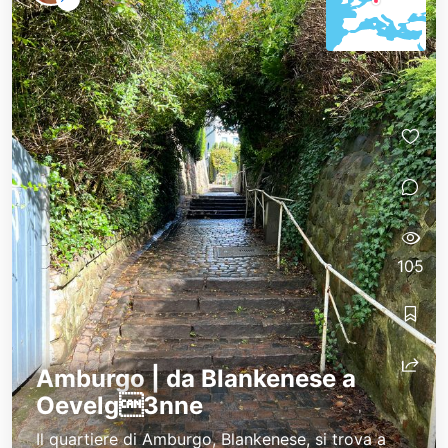
105
Amburgo | da Blankenese a
Oevelg3nne
Il quartiere di Amburgo, Blankenese, si trova a