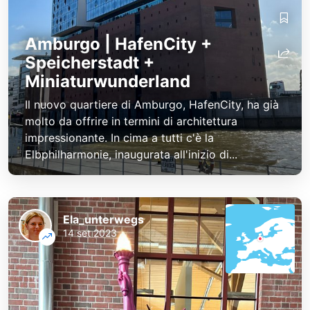
Amburgo | HafenCity +
Speicherstadt +
Miniaturwunderland
Il nuovo quartiere di Amburgo, HafenCity, ha già
molto da offrire in termini di architettura
impressionante. In cima a tutti c'è la
Elbphilharmonie, inaugurata all'inizio di...
Ela_unterwegs
14 set 2023