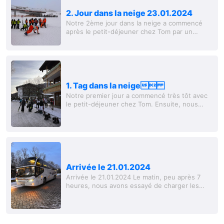
2. Jour dans la neige 23.01.2024
Notre 2ème jour dans la neige a commencé
après le petit-déjeuner chez Tom par un
nouvel échauffement créatif. Ensuite, nous
avons intensément pratiqué en groupes.
Après le...
1. Tag dans la neige
Notre premier jour a commencé très tôt avec
le petit-déjeuner chez Tom. Ensuite, nous
avons pris le bus avec le chauffeur Udo pour
nous rendre au domaine skiable. Le premier...
Arrivée le 21.01.2024
Arrivée le 21.01.2024 Le matin, peu après 7
heures, nous avons essayé de charger les
bagages de 50 personnes - pour être
honnête, c'était un défi. Un chauffeur de bus
très...