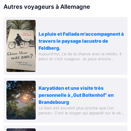
Autres voyageurs à Allemagne
La pluie et Fallada m'accompagnent à
travers le paysage lacustre de
Feldberg.
Aujourd'hui, j'ai de la chance avec la météo. Il
pleut et c'est nuageux. Je peux encore
prendre mon petit-déjeuner dehors, mais cela
se couvre.
Karyatiden et une visite très
personnelle à „Gut Boltenhof“ en
Brandebourg
Le bien est souvent plus proche que l'on
pense». C'est le slogan qui apparaît sur le site
internet. De