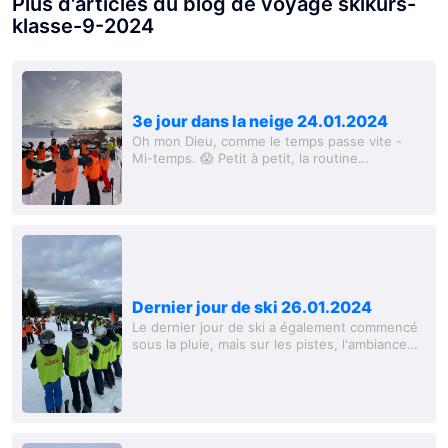
Plus d'articles du blog de voyage skikurs-
klasse-9-2024
3e jour dans la neige 24.01.2024
Oh mon Dieu, comme le temps passe vite -
Mi-temps. 😱 Petit à petit, la routine
quotidienne est bien ancrée : Se lever, se
glisser vers Tom, prendre le petit déjeuner,
dormir un...
Dernier jour de ski 26.01.2024
Le dernier jour de ski a également commencé
sous la pluie, mais sur les pistes, l'ambiance
était au rendez-vous. Certains nouveaux
venus ont emprunté la Steinplatte et ont...