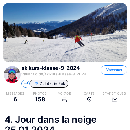
skikurs-klasse-9-2024
S'abonner
vakantio.de/
skikurs-klasse-9-2024
Zuletzt in
Eck
MESSAGES
PHOTOS
VOYAGE
CARTE
STATISTIQUES
6
158
4. Jour dans la neige
25.01.2024