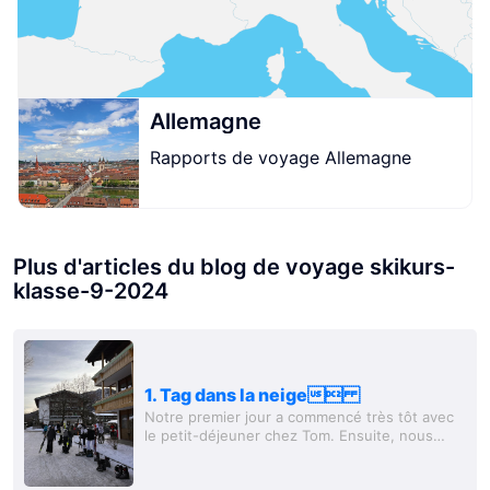
skikurs-klasse-9-2024
skikurs-klasse-9-2024
skikurs-klasse-9-2024
Allemagne
Rapports de voyage Allemagne
Plus d'articles du blog de voyage skikurs-
klasse-9-2024
1. Tag dans la neige
Notre premier jour a commencé très tôt avec
le petit-déjeuner chez Tom. Ensuite, nous
avons pris le bus avec le chauffeur Udo pour
nous rendre au domaine skiable. Le premier...