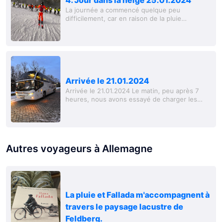
La journée a commencé quelque peu
difficilement, car en raison de la pluie
persistante, nous étions un peu inquiets
concernant la sécurité des neiges. Mais
heureusement, la...
Arrivée le 21.01.2024
Arrivée le 21.01.2024 Le matin, peu après 7
heures, nous avons essayé de charger les
bagages de 50 personnes - pour être
honnête, c'était un défi. Un chauffeur de bus
très...
Autres voyageurs à Allemagne
La pluie et Fallada m'accompagnent à
travers le paysage lacustre de
Feldberg.