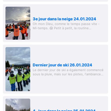
3e jour dans la neige 24.01.2024
Oh mon Dieu, comme le temps passe vite -
Mi-temps. 😱 Petit à petit, la routine
quotidienne est bien ancrée : Se lever, se
glisser vers Tom, prendre le petit déjeuner,
dormir un...
Dernier jour de ski 26.01.2024
Le dernier jour de ski a également commencé
sous la pluie, mais sur les pistes, l'ambiance
était au rendez-vous. Certains nouveaux
venus ont emprunté la Steinplatte et ont...
4. Jour dans la neige 25.01.2024