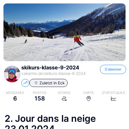
skikurs-klasse-9-2024
S'abonner
vakantio.de/
skikurs-klasse-9-2024
Zuletzt in
Eck
MESSAGES
PHOTOS
VOYAGE
CARTE
STATISTIQUES
6
158
2. Jour dans la neige
23.01.2024