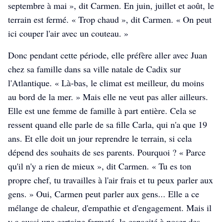
septembre à mai », dit Carmen. En juin, juillet et août, le
terrain est fermé. « Trop chaud », dit Carmen. « On peut
ici couper l'air avec un couteau. »
Donc pendant cette période, elle préfère aller avec Juan
chez sa famille dans sa ville natale de Cadix sur
l'Atlantique. « Là-bas, le climat est meilleur, du moins
au bord de la mer. » Mais elle ne veut pas aller ailleurs.
Elle est une femme de famille à part entière. Cela se
ressent quand elle parle de sa fille Carla, qui n'a que 19
ans. Et elle doit un jour reprendre le terrain, si cela
dépend des souhaits de ses parents. Pourquoi ? « Parce
qu'il n'y a rien de mieux », dit Carmen. « Tu es ton
propre chef, tu travailles à l'air frais et tu peux parler aux
Four-on-tour
Four-on-tour
Four-on-tour
gens. » Oui, Carmen peut parler aux gens... Elle a ce
mélange de chaleur, d'empathie et d'engagement. Mais il
y a aussi une certaine fermeté, la capacité à poser des