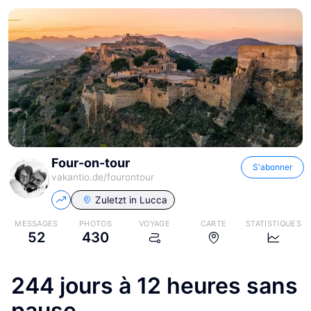
Four-on-tour
S'abonner
vakantio.de/
fourontour
Zuletzt in
Lucca
MESSAGES
PHOTOS
VOYAGE
CARTE
STATISTIQUES
52
430
244 jours à 12 heures sans
pause