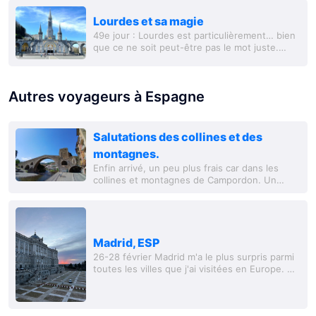
Lourdes et sa magie
49e jour : Lourdes est particulièrement… bien
que ce ne soit peut-être pas le mot juste.
C'est le sentiment qui vous entoure dans
cette ville, qui vous enveloppe comme une...
Autres voyageurs à Espagne
Salutations des collines et des
montagnes.
Enfin arrivé, un peu plus frais car dans les
collines et montagnes de Campordon. Un
endroit magnifique avec de vieux bâtiments
juste après la frontière. Il fait un peu trop
chaud...
Madrid, ESP
26-28 février Madrid m'a le plus surpris parmi
toutes les villes que j'ai visitées en Europe. Un
endroit véritablement spécial qui semblait
beaucoup plus caché du tourisme que...