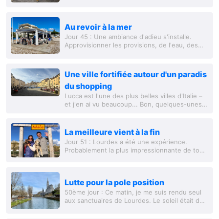
Au revoir à la mer
Jour 45 : Une ambiance d'adieu s'installe.
Approvisionner les provisions, de l'eau, des
vêtements, ranger, faire de la place, nettoyer.
Prendre encore une bonne douche, et jeter...
Une ville fortifiée autour d'un paradis
du shopping
Lucca est l'une des plus belles villes d'Italie –
et j'en ai vu beaucoup... Bon, quelques-unes.
Au cours du dernier demi-siècle, j'ai déjà été à
Rome, Milan, Vérone, Veni
La meilleure vient à la fin
Jour 51 : Lourdes a été une expérience.
Probablement la plus impressionnante de tout
notre voyage. Nous ne pouvons pas le dire
avec certitude, car au cours des 51 derniers...
Lutte pour la pole position
50ème jour : Ce matin, je me suis rendu seul
aux sanctuaires de Lourdes. Le soleil était de
nouveau trop puissant pour laisser les chiens
seuls dans le camping-car. Icke avait...