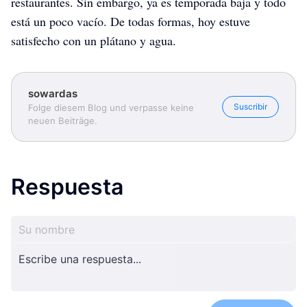
restaurantes. Sin embargo, ya es temporada baja y todo
está un poco vacío. De todas formas, hoy estuve
satisfecho con un plátano y agua.
sowardas
Suscribir
Folge diesem Blog und verpasse keine
neuen Beiträge.
Respuesta
sowardas
sowardas
sowardas