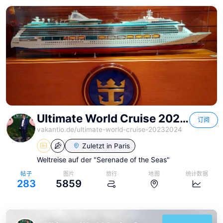
Ultimate World Cruise 2023/24
订阅
vakantio.de/
ultimate-world-cruise-20232024
Zuletzt in
Paris
Weltreise auf der "Serenade of the Seas"
帖子
图片
旅行
地图
统计数据
283
5859