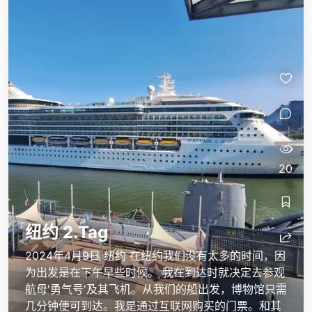
20
纽约 2.Tag
2024年4月9日 纽约 在纽约我们没有太多的时间，因
为出发是在下午早些时候。 我在到达时就决定去参观
航母'勇气号'及其飞机。从我们的船出发，博物馆只需
几分钟便可到达。我是通过互联网购买的门票。和其