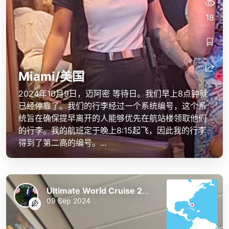
18
Miami/美国
2024年10月9日，迈阿密 等待日。我们早上8点钟就
已经停靠了。我们的行李经过一个系统编号，这个系
统旨在确保提早离开的人能够优先在航站楼领取他们
的行李。我的航班定于晚上8:15起飞，因此我的行李
得到了第二高的编号。...
Ultimate World Cruise 2023/24
09 Sep 2024