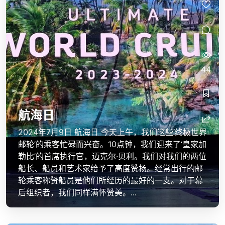
44
航海日
2024年7月9日 航海日 今天上午，我们这些‘终极世界
邮轮’的乘客忙碌而兴奋。10点钟，我们迎来了‘皇家加
勒比’的首席执行官，迈克尔·贝利。我们对我们的两位
船长、船员和艺术家给予了高度赞扬。经常出行的邮
轮乘客称赞船员是他们所经历的最好的一支。对于幕
后组织者，我们同样满怀赞美。...