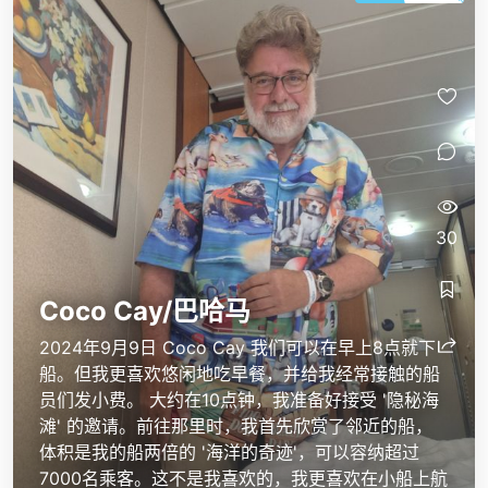
30
Coco Cay/巴哈马
2024年9月9日 Coco Cay 我们可以在早上8点就下
船。但我更喜欢悠闲地吃早餐，并给我经常接触的船
员们发小费。 大约在10点钟，我准备好接受 '隐秘海
滩' 的邀请。前往那里时，我首先欣赏了邻近的船，
体积是我的船两倍的 '海洋的奇迹'，可以容纳超过
7000名乘客。这不是我喜欢的，我更喜欢在小船上航