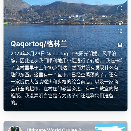
16
Qaqortoq/格林兰
2024年8月26日 Qaqortoq 今天阳光明媚，风平浪
静，因此这次我们顺利地用小艇进行了转船。 我在一
个渔村里早于上午10点到达，然而并没有发现什么有
趣的东西。这里有一个鱼市，已经空荡荡的了，还有
一家提供大包装罐头和步枪的综合商店，以及一家商
品齐全的超市。在村庄的教堂旁边，有一个教堂的微
缩版。我没弄明白它是专为孩子们还是狗狗们准备
的。...
Ultimate World Cruise 2023/24