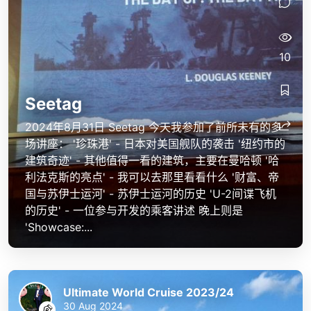
10
Seetag
2024年8月31日 Seetag 今天我参加了前所未有的多
场讲座： '珍珠港' - 日本对美国舰队的袭击 '纽约市的
建筑奇迹' - 其他值得一看的建筑，主要在曼哈顿 '哈
利法克斯的亮点' - 我可以去那里看看什么 '财富、帝
国与苏伊士运河' - 苏伊士运河的历史 'U-2间谍飞机
的历史' - 一位参与开发的乘客讲述 晚上则是
'Showcase:...
Ultimate World Cruise 2023/24
30 Aug 2024