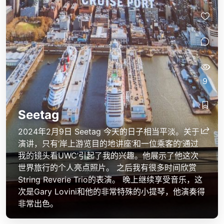
9
Seetag
2024年2月9日 Seetag 今天的日子相当平淡。关于
演讲，只有‘岸上游览目的地讲座’和一位乘客的‘通过
我的镜头看UWC’引起了我的兴趣。他展示了他这次
世界旅行的个人亮点照片。 之后我有很多时间欣赏
String Reverie Trio的表演。 晚上继续享受音乐，这
次是Gary Lovini和他的非常特殊的小提琴，他演奏得
非常出色。