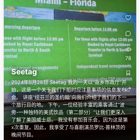
78
Seetag
2024年8月28日 Seetag 我的一天以“返乡市政厅”开
始，这是一个关于我们下船时应注意事项的信息发布
会。 讲座“纽芬兰的圣约翰”向我们介绍了我们的下一
个旅行目的地。 下午，一位经验丰富的乘客通过“波
旁-一种独特的美式饮品（第二部分）”让我们更深入
了解了美国威士忌。 我没有参加音乐会，因为这是第
x次重复。因此，我享受了与喜剧演员罗比·普林茨的
晚间节目。