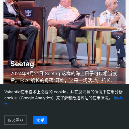
12
Seetag
2024年8月21日 Seetag 这样的海上日子可以相当疲
惫。它以“船长的角落”开始，这是一场活动，船长、
首席工程师和酒店经理分享了他们的职责，并回答了
Vakantio使用技术上必要的 cookie，并在您同意的情况下使用分析
乘客的问题。总是趣味横生且娱乐。 不久后，讲座
cookie（Google Analytics）来了解和改进网站的使用情况。
隐私政
“雷克雅未克：冰岛的历史首都”随之而来，我从中获
策
取了一些关于我们即将到来的访问的小贴士。...
登录
仅必需品
接受