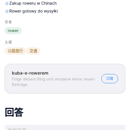
Zakup roweru w Chinach
Rower gotowy do wysyłki
设备
rower
主题
公路旅行
交通
kuba-e-rowerem
订阅
Folge diesem Blog und verpasse keine neuen
Beiträge.
回答