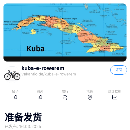
kuba-e-rowerem
订阅
vakantio.de/
kuba-e-rowerem
帖子
图片
旅行
地图
统计数据
4
4
准备发货
已发布: 16.03.2025