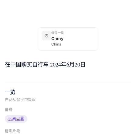
值得一看
Chiny
China
在中国购买自行车 2024年6月20日
一览
自动从帖子中提取
情绪
远离尘嚣
kuba-e-rowerem
kuba-e-rowerem
kuba-e-rowerem
精彩片段