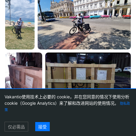
Vakantio使用技术上必要的 cookie，并在您同意的情况下使用分析
cookie（Google Analytics）来了解和改进网站的使用情况。
隐私政
策
旅游博客
创建旅行博客
价格
代理博客
通讯
关于Vakantio
印记
使用条款
登录
数据保护
Cookie 设置
仅必需品
接受