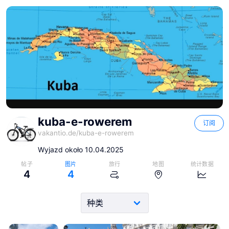
kuba-e-rowerem
订阅
vakantio.de/
kuba-e-rowerem
Wyjazd około 10.04.2025
帖子
图片
旅行
地图
统计数据
4
4
kuba-e-rowerem
kuba-e-rowerem