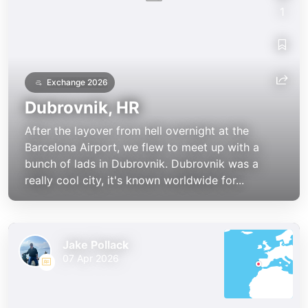
1
Exchange 2026
Dubrovnik, HR
After the layover from hell overnight at the
Barcelona Airport, we flew to meet up with a
bunch of lads in Dubrovnik. Dubrovnik was a
really cool city, it's known worldwide for...
Jake Pollack
07 Apr 2026