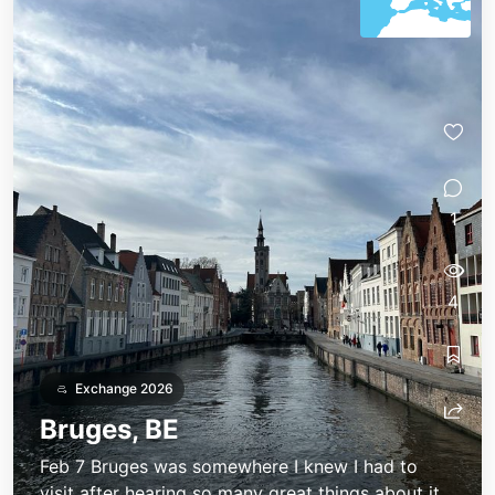
1
4
Exchange 2026
Bruges, BE
Feb 7 Bruges was somewhere I knew I had to
visit after hearing so many great things about it