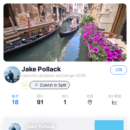
Jake Pollack
订阅
vakantio.de/
jakes-exchange-2026
Zuletzt in
Split
帖子
图片
旅行
地图
统计数据
18
91
1
Jake Pollack