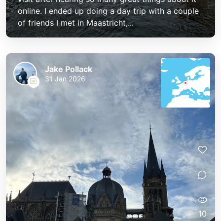
online. I ended up doing a day trip with a couple
of friends I met in Maastricht,...
Jake Pollack
31 Jan 2026
10