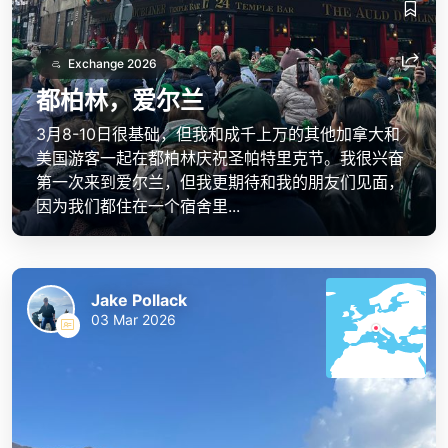
Jake Pollack
Jake Pollack
Exchange 2026
都柏林，爱尔兰
3月8-10日很基础，但我和成千上万的其他加拿大和
美国游客一起在都柏林庆祝圣帕特里克节。我很兴奋
第一次来到爱尔兰，但我更期待和我的朋友们见面，
因为我们都住在一个宿舍里...
Jake Pollack
03 Mar 2026