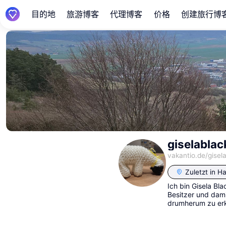
目的地
旅游博客
代理博客
价格
创建旅行博
giselablac
vakantio.de/
gisel
Zuletzt in
Ha
Ich bin Gisela Bl
Besitzer und dami
drumherum zu erk