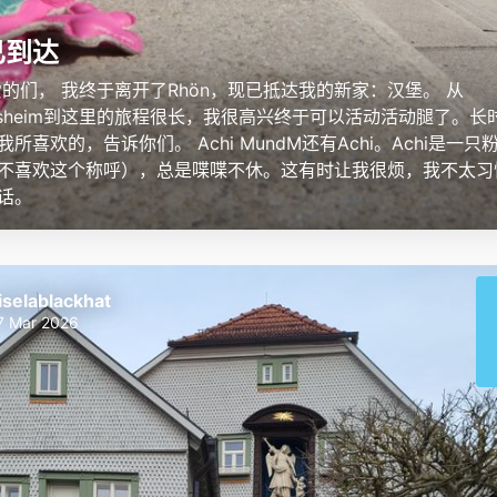
已到达
爱的们， 我终于离开了Rhön，现已抵达我的新家：汉堡。 从
hoffsheim到这里的旅程很长，我很高兴终于可以活动活动腿了。
所喜欢的，告诉你们。 Achi MundM还有Achi。Achi是一
不喜欢这个称呼），总是喋喋不休。这有时让我很烦，我不太习
话。
iselablackhat
7 Mar 2026