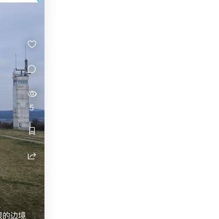
5
只
林根的边境