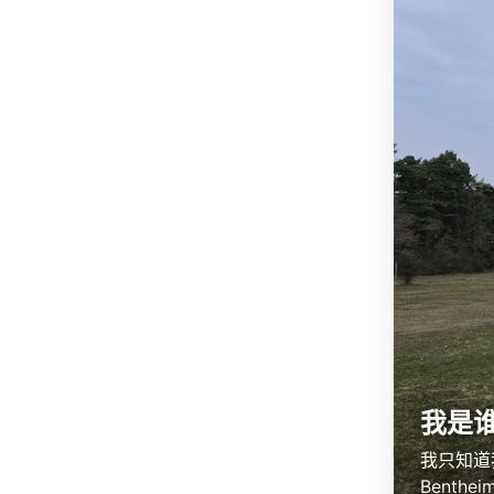
我是
我只知道
Benth