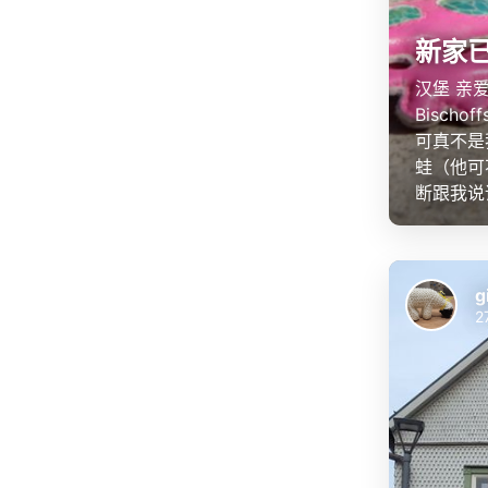
新家
汉堡 亲
Bisc
可真不是我
蛙（他可
断跟我说
g
2