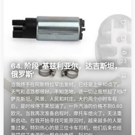
23
64. 阶段 '基兹利亚尔，达吉斯坦，
俄罗斯'
当我终于在阿斯特拉罕出发时，已经是上午10点了。
天气和道路都很好。不知怎地，这一切让我想起了哈
萨克斯坦。风景、人民和村庄。大约两个小时车程
后，是时候停下来加油了。一升汽油的价格不到0.60
欧元。当我再次准备启程时，摩托车熄火了，无法重
新启动。在我开始寻找可能原因时，越来越多的人聚
集过来。特别热心的是三位卡车司机，他们后来也给