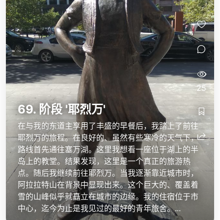
25
69. 阶段 '耶烈万'
在与我的东道主享用了丰盛的早餐后，我踏上了前往
耶烈万的旅程。在良好的、虽然有些寒冷的天气下，
路线首先通往塞万湖。这里我想看一座位于湖上的半
岛上的教堂。结果发现，这里是一个真正的旅游热
点。随后我继续前往耶烈万。当我逐渐靠近城市时，
阿拉拉特山在背景中显现出来。这个巨大的、覆盖着
雪的山峰似乎就矗立在城市的边缘。我的住宿位于市
中心，迄今为止是我见过的最好的青年旅舍。...