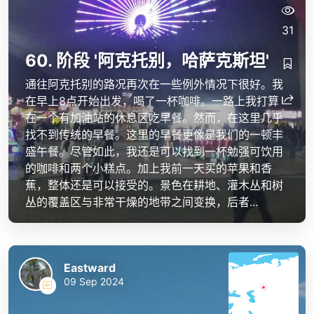
31
60. 阶段 '阿克托别，哈萨克斯坦'
通往阿克托别的路况再次在一些例外情况下很好。我
在早上8点开始出发，喝了一杯咖啡。一路上我打算
在一个有加油站的休息区吃早餐。然而，在这里几乎
找不到传统的早餐。这里的早餐更像是我们的一顿丰
盛午餐。尽管如此，我还是可以找到一杯勉强可饮用
的咖啡和两个小糕点。加上我前一天买的苹果和香
蕉，整体还是可以接受的。景色在耕地、灌木丛和树
丛的覆盖区与非常干燥的地带之间变换，后者...
Eastward
09 Sep 2024