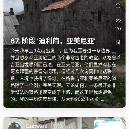
20
67. 阶段 '迪利简，亚美尼亚'
今天我早上9点就出发了，因为我需要过一条边界，
并且想参观亚美尼亚的两个非常古老的教堂。从格鲁
吉亚出境顺利而迅速。在亚美尼亚，他们显然对我在
阿塞拜疆的停留有问题。但经过几次询问和电话联
系，入境也获得了绿灯。在格鲁吉亚和亚美尼亚的道
路除了一个例外完美无瑕。无论如何，一条最开始非
常整洁的道路迅速变成了土路，而这正是我想避免
的。我的平均速度骤降，从大约90公里/小时...
Eastward