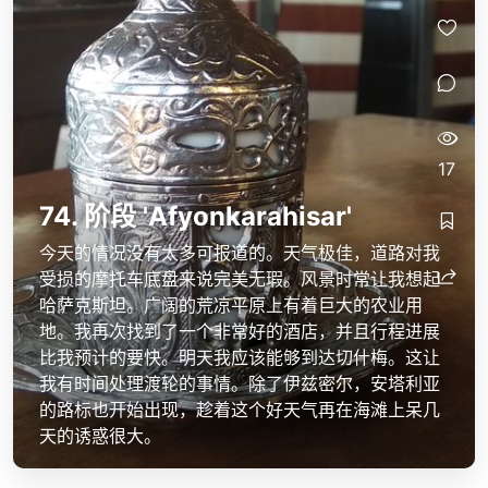
17
74. 阶段 'Afyonkarahisar'
今天的情况没有太多可报道的。天气极佳，道路对我
受损的摩托车底盘来说完美无瑕。风景时常让我想起
哈萨克斯坦。广阔的荒凉平原上有着巨大的农业用
地。我再次找到了一个非常好的酒店，并且行程进展
比我预计的要快。明天我应该能够到达切什梅。这让
我有时间处理渡轮的事情。除了伊兹密尔，安塔利亚
的路标也开始出现，趁着这个好天气再在海滩上呆几
天的诱惑很大。