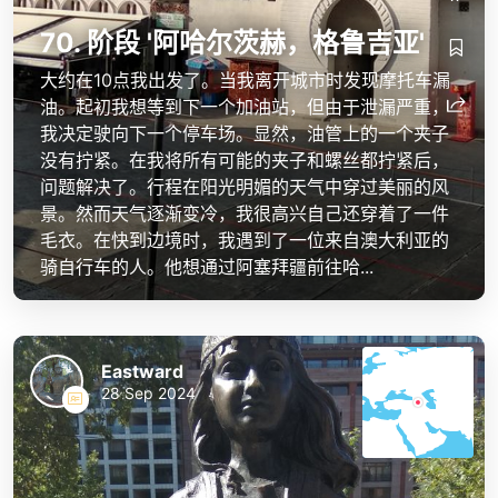
70. 阶段 '阿哈尔茨赫，格鲁吉亚'
大约在10点我出发了。当我离开城市时发现摩托车漏
油。起初我想等到下一个加油站，但由于泄漏严重，
我决定驶向下一个停车场。显然，油管上的一个夹子
没有拧紧。在我将所有可能的夹子和螺丝都拧紧后，
问题解决了。行程在阳光明媚的天气中穿过美丽的风
景。然而天气逐渐变冷，我很高兴自己还穿着了一件
毛衣。在快到边境时，我遇到了一位来自澳大利亚的
骑自行车的人。他想通过阿塞拜疆前往哈...
Eastward
28 Sep 2024