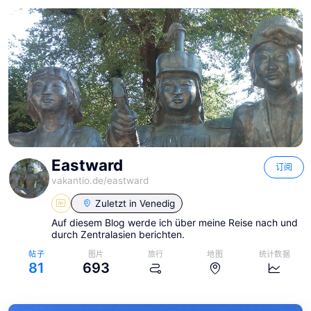
Eastward
订阅
vakantio.de/
eastward
Zuletzt in
Venedig
Auf diesem Blog werde ich über meine Reise nach und
durch Zentralasien berichten.
帖子
图片
旅行
地图
统计数据
81
693