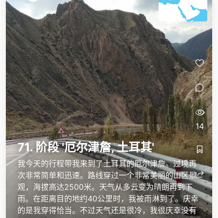
14
71. 阶段 '厄尔津詹, 土耳其'
我今天的行程带我来到了土耳其的厄尔津詹。过境再
次非常简单和迅速。路线穿过一个非常美丽的山区景
观，海拔高达2500米。天气从多云变为晴朗再到下
雨。在距离目的地约40公里时，我被雨淋到了。庆幸
的是我穿得恰当。不过天气还是很冷，我很庆幸没有