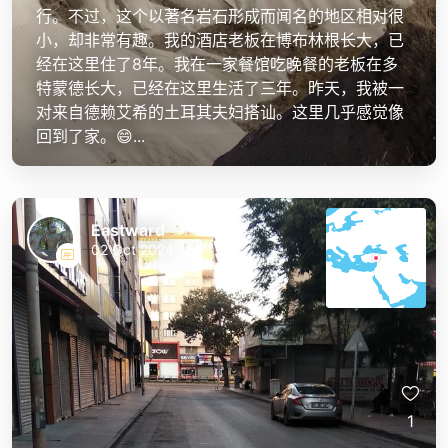
行。不过，这个以著名岩石形成而闻名的地区相对很
小，却非常有趣。我的酒店老板在博布林根长大，已
经在这里住了8年。我在一家餐馆吃晚餐的老板在多
特蒙德长大，已经在这里生活了三年。昨天，我被一
对来自德赖艾希的土耳其夫妇搭讪。这里几乎感觉像
回到了家。😄...
Eastward
02 Oct 2024
1