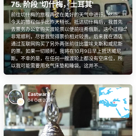
75. 阶段 '切什梅，土耳其'
前往切什梅的旅程再次在美好的天气中进行。然而，
今天的旅程似乎比昨天稍长。抵达切什梅后，我首先
去票务办公室购买渡轮票以便前往希俄斯。这个过程
非常顺利，尽管我觉得票价相对较贵。后来我在酒店
通过互联网购买了另外两张前往比雷埃夫斯和威尼斯
的票。如果一切顺利，我将在10月9日早上抵达威尼
斯。不幸的是，在任何一艘渡轮上都没有空床位，所
以我可能需要用充气床垫和睡袋。这并不...
Eastward
04 Oct 2024