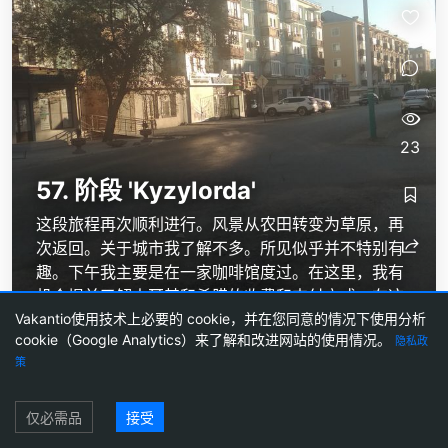
23
57. 阶段 'Kyzylorda'
这段旅程再次顺利进行。风景从农田转变为草原，再
次返回。关于城市我了解不多。所见似乎并不特别有
趣。下午我主要是在一家咖啡馆度过。在这里，我有
机会提前了解土耳其和希腊的收费和支付方式。在这
Vakantio使用技术上必要的 cookie，并在您同意的情况下使用分析
两个国家，摩托车骑士也必须支付过路费。我在附近
cookie（Google Analytics）来了解和改进网站的使用情况。
隐私政
的一家餐厅吃了晚餐，味道还不错。我的房间也还可
策
以，但房屋特别是楼梯间让我有些担心。明天我将前
往Ayteke...
登录
仅必需品
接受