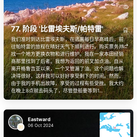
36
77. 阶段 '比雷埃夫斯/帕特雷'
我们准时到达比雷埃夫斯，在逃离每日早高峰后，前
往帕特雷的旅程在晴好天气下顺利进行。购买票务并
找一个地方更换衣物和进行维护。我在一家本田经销
商那里找到了后者。我想为返回的前叉加点油。自从
离开格鲁吉亚以来，一个叉管漏了油。这个问题也解
决得很好，这样我可以好好享受剩下的时间。然而，
由于我的手机出故障，享受的过程有些受挫。我大约
在晚上8点就去码头了，尽管登船要等到1...
Eastward
06 Oct 2024