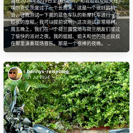
我在2024年8月9日至11日期间，和我姐姐及姐夫在
埃尔克伦茨度过了一个长周末。这是一个很好的机
会，让我测试一下我的蓝色车队的新摩托车进行一次
较长的旅程。我可以提前说明，这次测试非常顺利。
周五晚上，我们在一个荷兰露营地与荷兰朋友们度过
了愉快的派对之夜。我的姐姐、姐夫和他的荷兰叔叔
在那里演奏现场音乐。那是一个很棒的夜晚。 ...
bennys-reiseblog
21 Jul 2024