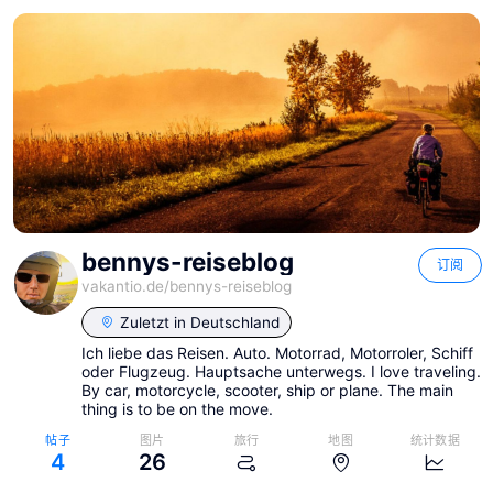
bennys-reiseblog
订阅
vakantio.de/
bennys-reiseblog
Zuletzt in
Deutschland
Ich liebe das Reisen. Auto. Motorrad, Motorroler, Schiff
oder Flugzeug. Hauptsache unterwegs. I love traveling.
By car, motorcycle, scooter, ship or plane. The main
thing is to be on the move.
帖子
图片
旅行
地图
统计数据
4
26