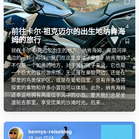
4
前往卡尔·祖克迈尔的出生地纳肯海
姆的旅行
bennys-reiseblog
bennys-reiseblog
就在卡尔·祖克迈尔出生的地方。纳肯海姆，莱茵河岸
边的一颗小珍珠。我们在这里度过了童年，纳肯海姆
不仅是一个如画的地方，对于我们孩子来说，它也是
一个巨大的冒险游乐场。无论是在莱茵河边，还是在
那里的鸟类保护区，或是在葡萄园里，总有许多值得
探索的事物和许多小冒险可以体验。此外，纳肯海姆
还幸运地拥有两座位于河中的小岛。夏天我们总是坐
渡轮去那里，享受优美的沙滩时光。后来...
bennys-reiseblog
19 Jun 2024