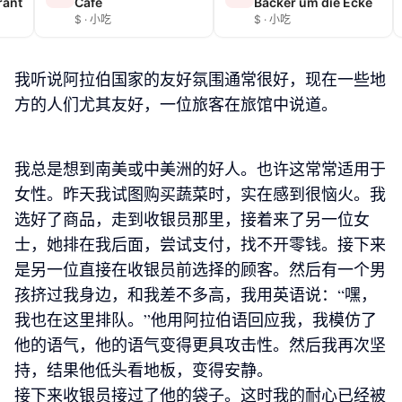
rant
Café
Bäcker um die Ecke
$ · 小吃
$ · 小吃
我听说阿拉伯国家的友好氛围通常很好，现在一些地
方的人们尤其友好，一位旅客在旅馆中说道。
我总是想到南美或中美洲的好人。也许这常常适用于
女性。昨天我试图购买蔬菜时，实在感到很恼火。我
选好了商品，走到收银员那里，接着来了另一位女
士，她排在我后面，尝试支付，找不开零钱。接下来
是另一位直接在收银员前选择的顾客。然后有一个男
孩挤过我身边，和我差不多高，我用英语说：“嘿，
我也在这里排队。”他用阿拉伯语回应我，我模仿了
他的语气，他的语气变得更具攻击性。然后我再次坚
持，结果他低头看地板，变得安静。
接下来收银员接过了他的袋子。这时我的耐心已经被