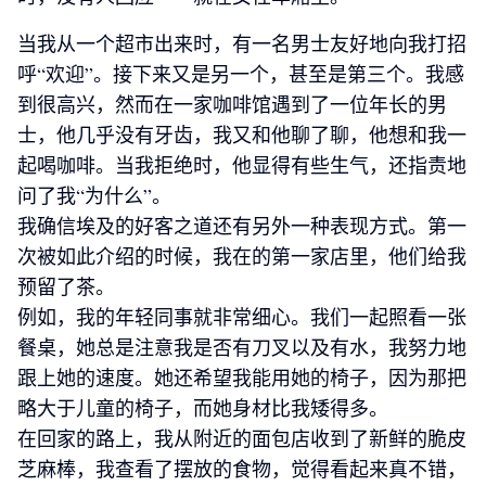
当我从一个超市出来时，有一名男士友好地向我打招
呼“欢迎”。接下来又是另一个，甚至是第三个。我感
到很高兴，然而在一家咖啡馆遇到了一位年长的男
士，他几乎没有牙齿，我又和他聊了聊，他想和我一
起喝咖啡。当我拒绝时，他显得有些生气，还指责地
问了我“为什么”。
我确信埃及的好客之道还有另外一种表现方式。第一
次被如此介绍的时候，我在的第一家店里，他们给我
预留了茶。
例如，我的年轻同事就非常细心。我们一起照看一张
餐桌，她总是注意我是否有刀叉以及有水，我努力地
auf zum Nil
auf zum Nil
auf zum Nil
跟上她的速度。她还希望我能用她的椅子，因为那把
略大于儿童的椅子，而她身材比我矮得多。
在回家的路上，我从附近的面包店收到了新鲜的脆皮
芝麻棒，我查看了摆放的食物，觉得看起来真不错，