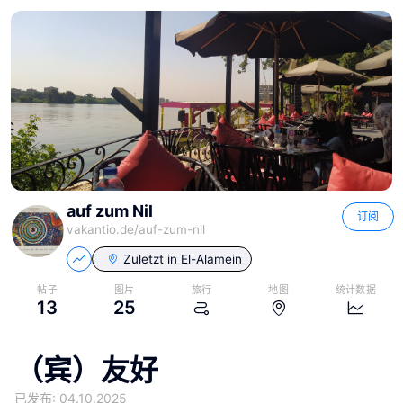
auf zum Nil
订阅
vakantio.de/
auf-zum-nil
Zuletzt in
El-Alamein
帖子
图片
旅行
地图
统计数据
13
25
（宾）友好
已发布: 04.10.2025