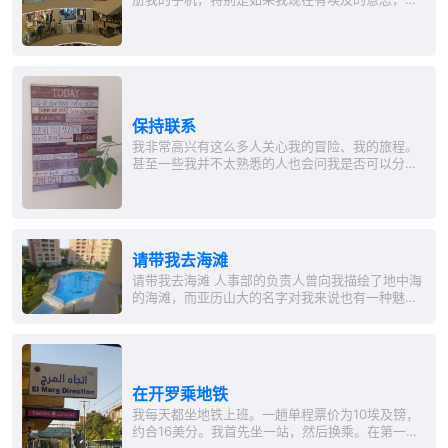
则它将在……
保持联系
我非常高兴有这么多人关心我的冒险、我的旅程。
甚至一些我并不太熟悉的人也会问我是否可以分享
一些信息，举个例子，在一个对感兴趣的人开放的
Telegram群组里。在过去的几年中，我在旅行时主
要是把照片上传到Facebook和Instagram，我记得
在一次去印度的旅行中，我曾写过一个博客。我也
考虑到了我的父母，他们不使用社交媒体。我很高
请带我去海滩
兴如果你们能和我分享你们的近...
请带我去海滩 人事部的负责人曾向我描绘了地中海
的海滩，而亚历山大的名字对我来说也有一种魅
力，所以我...
在开罗乘地铁
我每天都坐地铁上班。一趟单程票价为10埃及镑，
约合16美分。我首先坐一站，然后换乘。在第一个