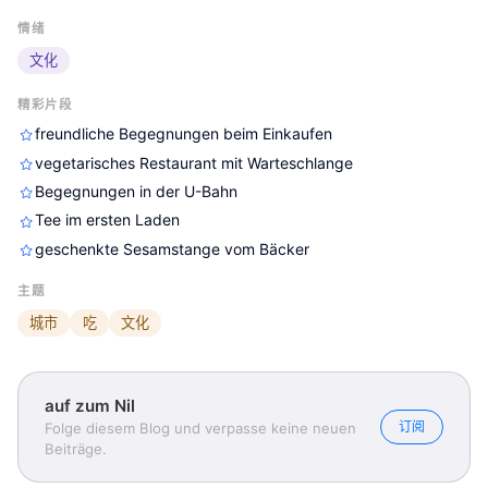
情绪
文化
精彩片段
freundliche Begegnungen beim Einkaufen
vegetarisches Restaurant mit Warteschlange
Begegnungen in der U-Bahn
Tee im ersten Laden
geschenkte Sesamstange vom Bäcker
主题
城市
吃
文化
auf zum Nil
订阅
Folge diesem Blog und verpasse keine neuen
Beiträge.