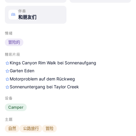
伴奏
和朋友们
60-Jahre-nach-Grzimek-durch-
60-Jahre-nach-Grzimek-durch-
60-Jahre-nach-Grzimek-durch-
Australien
Australien
Australien
情绪
冒险的
精彩片段
Kings Canyon Rim Walk bei Sonnenaufgang
Garten Eden
Motorproblem auf dem Rückweg
Sonnenuntergang bei Taylor Creek
设备
Camper
主题
自然
公路旅行
冒险