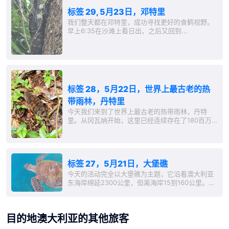
标签 29, 5月23日，邓特里
我们整天都在邓特里，成功寻找更好的食鹤视野。
早上6:35在沙滩上看日出，之后又回到...
标签 28，5月22日，世界上最古老的热
带雨林，丹特里
今天我们来到了世界上最古老的热带雨林，丹特
里。从冈瓦纳开始，这里已经连续存在了180百万
年热带雨林，比亚马逊雨林和刚果雨林还要久。
标签 27，5月21日，大堡礁
今天的活动完全以大堡礁为主题，它沿着澳大利亚
东海岸绵延2300公里，但离海岸15到160公里。在
凯恩斯...
目的地澳大利亚的其他旅客