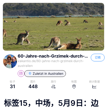
60-Jahre-nach-Grzimek-durch-Australien
订阅
vakantio.de/
60-jahre-nach-grzimek-durch-
australien
Zuletzt in
Australien
帖子
图片
旅行
地图
统计数据
31
448
标签15，中场，5月9日：边