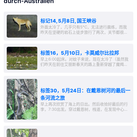
durch-Australien
标记14, 5月8日, 国王峡谷
外面太冷了，几乎只有5°C，无法进行晨练，而我
昨天在坚硬的岩石上徒步旅行了两次，关节都很
疼。所以我睡到了6:00，...
标签16，5月10日，卡莫威尔比拉邦
早上6:00起床。对蚊子来说，现在太冷了（虽然我
们昨天在前往艾丽斯春天的路上重新穿越了魔羯座
的热带区），所以我可以进行晨练...
标签30，5月24日：在戴恩树河的最后一
条河流之旅
早上再次欣赏了海上的日出。然后收拾好最后的行
李，7:30出发。穿过戴恩树，栈道，在发现中心步
行，观景点，但偏偏没有看到海鸥科鸟。 不过，在
这3公里的步道上，我们再次见到了巨大的蟒蛇。而
且并非如最初所想的普遍的地毯蟒，而是紫水晶
蟒，热带雨林的专家。澳大利亚紫水晶蟒
（Simalia...