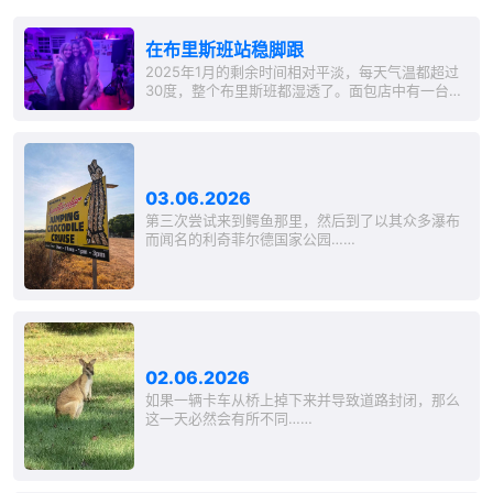
在布里斯班站稳脚跟
2025年1月的剩余时间相对平淡，每天气温都超过
30度，整个布里斯班都湿透了。面包店中有一台空
调，但没有自动门，所以热空气总是涌入。周末市
场上的空气因为周边的遮阳篷而达到令人痛苦的程
度。2月时情况没有太大改变，虽然我在劳伦斯和马
尔科斯的精致西区公寓里住了几天，以陪伴他们的
Staffie‘Nugget’。新室友大部分时候在外，我享受
03.06.2026
着和Nugget一起在工作后...
第三次尝试来到鳄鱼那里，然后到了以其众多瀑布
而闻名的利奇菲尔德国家公园……
02.06.2026
如果一辆卡车从桥上掉下来并导致道路封闭，那么
这一天必然会有所不同……