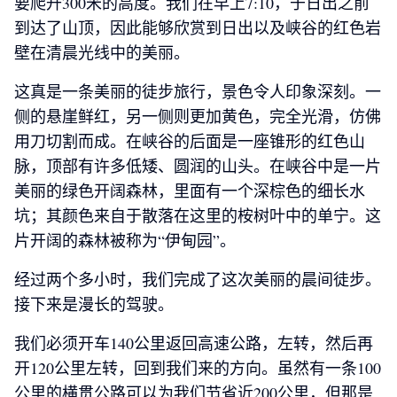
要爬升300米的高度。我们在早上7:10，于日出之前
到达了山顶，因此能够欣赏到日出以及峡谷的红色岩
壁在清晨光线中的美丽。
这真是一条美丽的徒步旅行，景色令人印象深刻。一
侧的悬崖鲜红，另一侧则更加黄色，完全光滑，仿佛
用刀切割而成。在峡谷的后面是一座锥形的红色山
脉，顶部有许多低矮、圆润的山头。在峡谷中是一片
美丽的绿色开阔森林，里面有一个深棕色的细长水
坑；其颜色来自于散落在这里的桉树叶中的单宁。这
片开阔的森林被称为“伊甸园”。
经过两个多小时，我们完成了这次美丽的晨间徒步。
接下来是漫长的驾驶。
我们必须开车140公里返回高速公路，左转，然后再
开120公里左转，回到我们来的方向。虽然有一条100
公里的横贯公路可以为我们节省近200公里，但那是