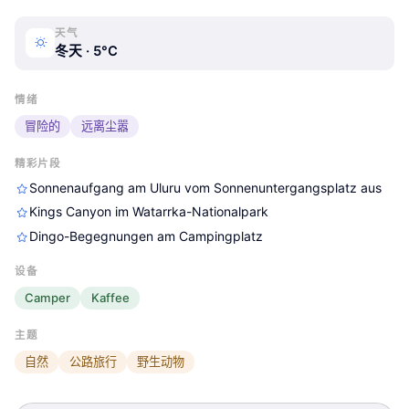
天气
冬天 · 5°C
60-Jahre-nach-Grzimek-durch-
60-Jahre-nach-Grzimek-durch-
60-Jahre-nach-Grzimek-durch-
情绪
Australien
Australien
Australien
冒险的
远离尘嚣
精彩片段
Sonnenaufgang am Uluru vom Sonnenuntergangsplatz aus
Kings Canyon im Watarrka-Nationalpark
Dingo-Begegnungen am Campingplatz
设备
Camper
Kaffee
主题
自然
公路旅行
野生动物