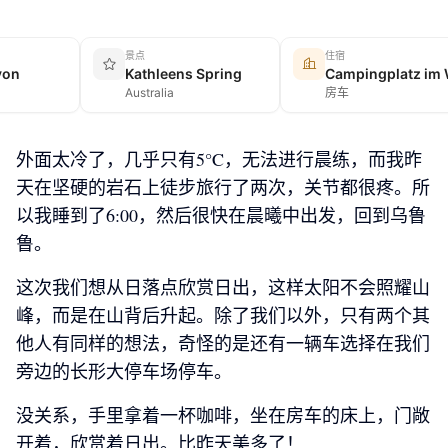
景点
住宿
yon
Kathleens Spring
Australia
房车
外面太冷了，几乎只有5°C，无法进行晨练，而我昨
天在坚硬的岩石上徒步旅行了两次，关节都很疼。所
以我睡到了6:00，然后很快在晨曦中出发，回到乌鲁
鲁。
这次我们想从日落点欣赏日出，这样太阳不会照耀山
峰，而是在山背后升起。除了我们以外，只有两个其
他人有同样的想法，奇怪的是还有一辆车选择在我们
旁边的长形大停车场停车。
没关系，手里拿着一杯咖啡，坐在房车的床上，门敞
开着，欣赏着日出。比昨天美多了！