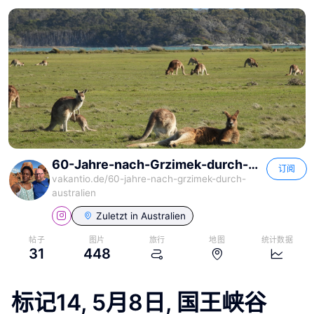
60-Jahre-nach-Grzimek-durch-Australien
订阅
vakantio.de/
60-jahre-nach-grzimek-durch-
australien
Zuletzt in
Australien
帖子
图片
旅行
地图
统计数据
31
448
标记14, 5月8日, 国王峡谷