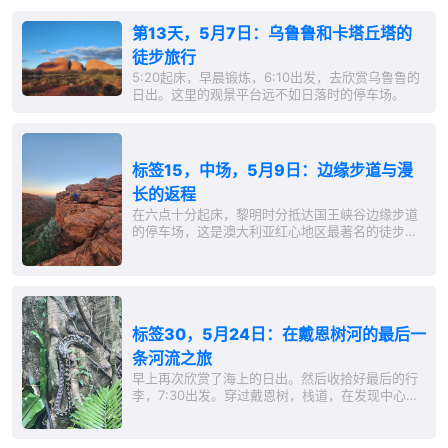
第13天，5月7日：乌鲁鲁和卡塔丘塔的
徒步旅行
5:20起床，早晨锻炼，6:10出发，去欣赏乌鲁鲁的
日出。这里的观景平台远不如日落时的停车场。
标签15，中场，5月9日：边缘步道与漫
长的返程
在六点十分起床，黎明时分抵达国王峡谷边缘步道
的停车场，这是澳大利亚红心地区最著名的徒步旅
行之一。全长仅6公里，经过...
标签30，5月24日：在戴恩树河的最后一
条河流之旅
早上再次欣赏了海上的日出。然后收拾好最后的行
李，7:30出发。穿过戴恩树，栈道，在发现中心步
行，观景点，但偏偏没有看到海鸥科鸟。 不过，在
这3公里的步道上，我们再次见到了巨大的蟒蛇。而
且并非如最初所想的普遍的地毯蟒，而是紫水晶