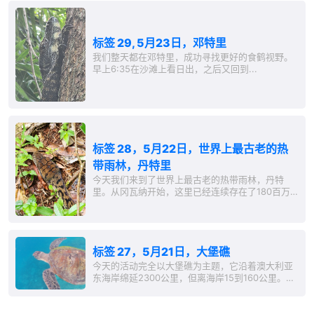
蟒，热带雨林的专家。澳大利亚紫水晶蟒
（Simalia...
标签 29, 5月23日，邓特里
我们整天都在邓特里，成功寻找更好的食鹤视野。
早上6:35在沙滩上看日出，之后又回到...
标签 28，5月22日，世界上最古老的热
带雨林，丹特里
今天我们来到了世界上最古老的热带雨林，丹特
里。从冈瓦纳开始，这里已经连续存在了180百万
年热带雨林，比亚马逊雨林和刚果雨林还要久。
标签 27，5月21日，大堡礁
今天的活动完全以大堡礁为主题，它沿着澳大利亚
东海岸绵延2300公里，但离海岸15到160公里。在
凯恩斯...