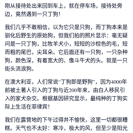
刚从接待处出来回到车上，就在停车场，接待处旁
边，竟然遇到一只丁狗！
我们几乎不敢相信，以为它只是只狗，而丁狗本来是
驯化后野生的原始狗，但我们拍的照片显示：毫无疑
问是一只丁狗，比牧羊犬小，短短的沙棕色的毛，短
而粗的尾巴，尖耳朵。它后面还有一只狗，一只杂种
狗，颜色深，有着宽大的、像斗牛犬的头。就是一只
街头流浪狗。
在澳大利亚，人们常说“丁狗即是野狗”，因为4000年
前被土著人引入的丁狗与近200年来，由白人移民引
入的家犬杂交。根据基因研究显示，最纯种的丁狗实
际上生活在菲律宾！
我们在露营地的下午过得并不愉快，这里一切都很糟
糕。天气也不太好：寒冷，极大的风，但至少是阳光