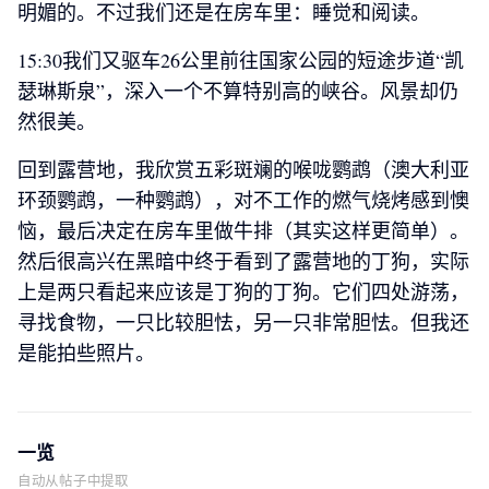
明媚的。不过我们还是在房车里：睡觉和阅读。
15:30我们又驱车26公里前往国家公园的短途步道“凯
瑟琳斯泉”，深入一个不算特别高的峡谷。风景却仍
然很美。
回到露营地，我欣赏五彩斑斓的喉咙鹦鹉（澳大利亚
环颈鹦鹉，一种鹦鹉），对不工作的燃气烧烤感到懊
恼，最后决定在房车里做牛排（其实这样更简单）。
然后很高兴在黑暗中终于看到了露营地的丁狗，实际
上是两只看起来应该是丁狗的丁狗。它们四处游荡，
寻找食物，一只比较胆怯，另一只非常胆怯。但我还
是能拍些照片。
一览
自动从帖子中提取