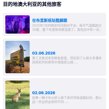
目的地澳大利亚的其他旅客
在布里斯班站稳脚跟
2025年1月的剩余时间相对平淡，每天气温都超过
30度，整个布里斯班都湿透了。面包店中有一台空
调，但没有自动门，所以热空气总是涌入。周末市
场上的空气因为周边的遮阳篷而达到令人痛苦的程
度。2月时情况没有太大改变，虽然我在劳伦斯和马
尔科斯的精致西区公寓里住了几天，以陪伴他们的
Staffie‘Nugget’。新室友大部分时候在外，我享受
03.06.2026
着和Nugget一起在工作后...
第三次尝试来到鳄鱼那里，然后到了以其众多瀑布
而闻名的利奇菲尔德国家公园……
02.06.2026
如果一辆卡车从桥上掉下来并导致道路封闭，那么
这一天必然会有所不同……