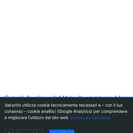
Curiosità: La più grande fabbrica di carta igienica del
Canada
(l'edificio rosso a sinistra nell'immagine sopra) è
Vakantio utilizza cookie tecnicamente necessari e – con il tuo
consenso – cookie analitici (Google Analytics) per comprendere
stata costruita nella provincia di Québec. Proprio di
1
18
e migliorare l'utilizzo del sito web.
Politica sulla riservatezza
fronte al parlamento di Ottawa.
Login