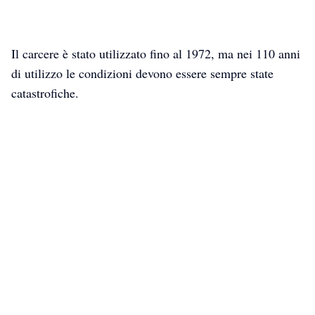
Il carcere è stato utilizzato fino al 1972, ma nei 110 anni
di utilizzo le condizioni devono essere sempre state
catastrofiche.
Traveling with
Traveling with
Traveling with