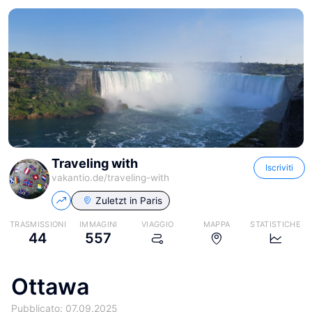
Traveling with
Iscriviti
vakantio.de/
traveling-with
Zuletzt in
Paris
TRASMISSIONI
IMMAGINI
VIAGGIO
MAPPA
STATISTICHE
44
557
Ottawa
Pubblicato: 07.09.2025