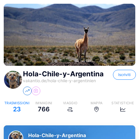
Hola-Chile-y-Argentina
Iscriviti
vakantio.de/
hola-chile-y-argentinien
TRASMISSIONI
IMMAGINI
VIAGGIO
MAPPA
STATISTICHE
23
766
Hola-Chile-y-Argentina