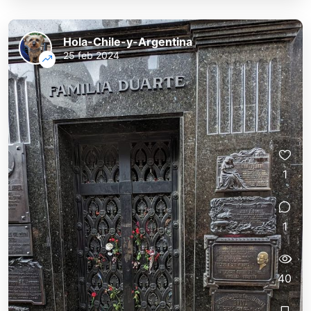
Hola-Chile-y-Argentina
25 feb 2024
1
1
40