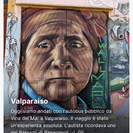
2
53
Valparaiso
Oggi siamo andati con l'autobus pubblico da
Vina del Mar a Valparaiso. Il viaggio è stato
un'esperienza assoluta. L'autista ricordava uno
dei Bassotti di Paperopoli :-). Gli...