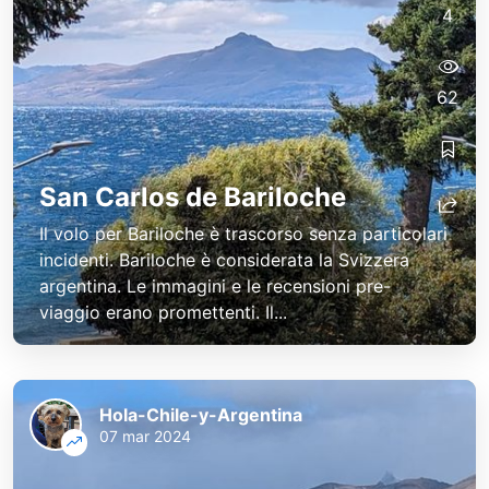
4
62
San Carlos de Bariloche
Il volo per Bariloche è trascorso senza particolari
incidenti. Bariloche è considerata la Svizzera
argentina. Le immagini e le recensioni pre-
viaggio erano promettenti. Il...
Hola-Chile-y-Argentina
07 mar 2024