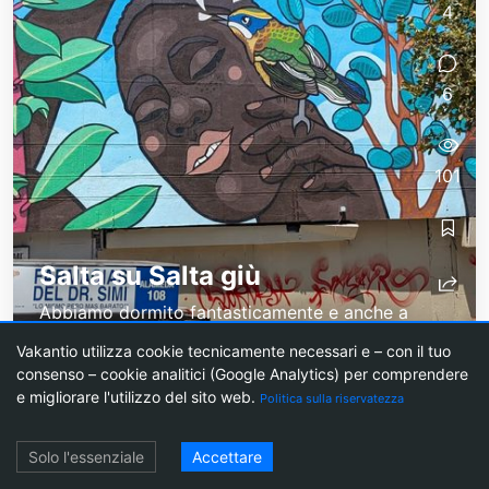
4
6
101
Salta su Salta giù
Abbiamo dormito fantasticamente e anche a
lungo, quindi per me a lungo, fino alle 7:15 ... :-).
Vakantio utilizza cookie tecnicamente necessari e – con il tuo
Dopo una colazione abbondante, siamo andati a
consenso – cookie analitici (Google Analytics) per comprendere
piedi alla prima fermata del bus...
e migliorare l'utilizzo del sito web.
Politica sulla riservatezza
Login
Solo l'essenziale
Accettare