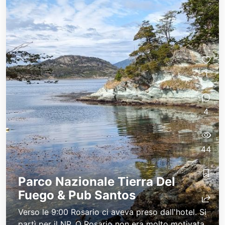
1
4
44
Parco Nazionale Tierra Del
Fuego & Pub Santos
Verso le 9:00 Rosario ci aveva preso dall'hotel. Si
partì per il NP. O Rosario non era molto motivata,