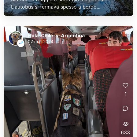
L'autobus si fermava spesso a bordo...
Hola-Chile-y-Argentina
07 mar 2024
1
633