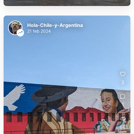
Hola-Chile-y-Argentina
21 feb 2024
3
1
66