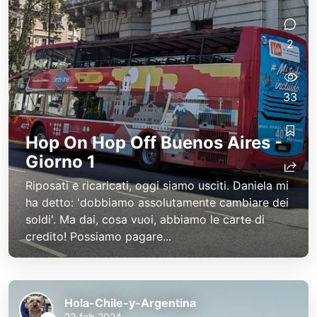
2
33
Hop On Hop Off Buenos Aires -
Giorno 1
Riposati e ricaricati, oggi siamo usciti. Daniela mi
ha detto: 'dobbiamo assolutamente cambiare dei
soldi'. Ma dai, cosa vuoi, abbiamo le carte di
credito! Possiamo pagare...
Hola-Chile-y-Argentina
23 feb 2024