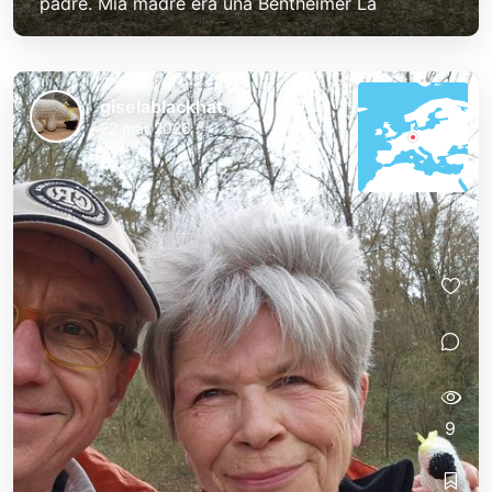
padre. Mia madre era una Bentheimer La
giselablackhat
22 mar 2026
9