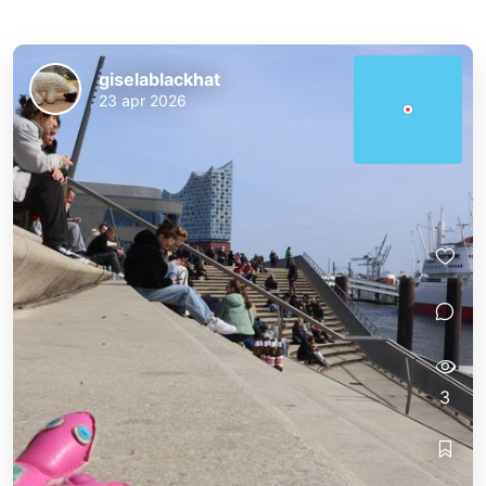
giselablackhat
23 apr 2026
3