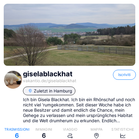
giselablackhat
Iscriviti
vakantio.de/
giselablackhat
Zuletzt in
Hamburg
Ich bin Gisela Blackhat. Ich bin ein Rhönschaf und noch
nicht viel 'rumgekommen. Seit dieser Woche habe ich
neue Besitzer und damit endlich die Chance, mein
Gehege zu verlassen und mein ursprüngliches Habitat
und die Welt drumherum zu erkunden. Endlich...
TRASMISSIONI
IMMAGINI
VIAGGIO
MAPPA
STATISTICHE
6
6