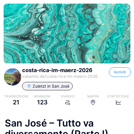
costa-rica-im-maerz-2026
Iscriviti
vakantio.de/
costa-rica-im-maerz-2026
Zuletzt in
San José
TRASMISSIONI
IMMAGINI
VIAGGIO
MAPPA
STATISTICHE
21
123
San José – Tutto va
diversamente (Parte I)