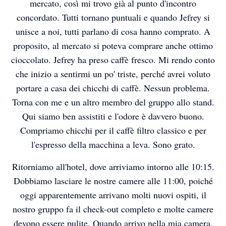
mercato, così mi trovo già al punto d'incontro
concordato. Tutti tornano puntuali e quando Jefrey si
unisce a noi, tutti parlano di cosa hanno comprato. A
proposito, al mercato si poteva comprare anche ottimo
cioccolato. Jefrey ha preso caffè fresco. Mi rendo conto
che inizio a sentirmi un po' triste, perché avrei voluto
portare a casa dei chicchi di caffè. Nessun problema.
Torna con me e un altro membro del gruppo allo stand.
Qui siamo ben assistiti e l'odore è davvero buono.
Compriamo chicchi per il caffè filtro classico e per
l'espresso della macchina a leva. Sono grato.
Ritorniamo all'hotel, dove arriviamo intorno alle 10:15.
Dobbiamo lasciare le nostre camere alle 11:00, poiché
costa-rica-im-maerz-2026
costa-rica-im-maerz-2026
costa-rica-im-maerz-2026
oggi apparentemente arrivano molti nuovi ospiti, il
nostro gruppo fa il check-out completo e molte camere
devono essere pulite. Quando arrivo nella mia camera,