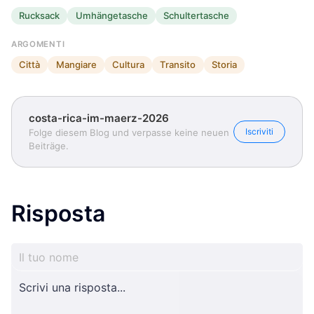
Rucksack
Umhängetasche
Schultertasche
ARGOMENTI
Città
Mangiare
Cultura
Transito
Storia
costa-rica-im-maerz-2026
Iscriviti
Folge diesem Blog und verpasse keine neuen
Beiträge.
Risposta