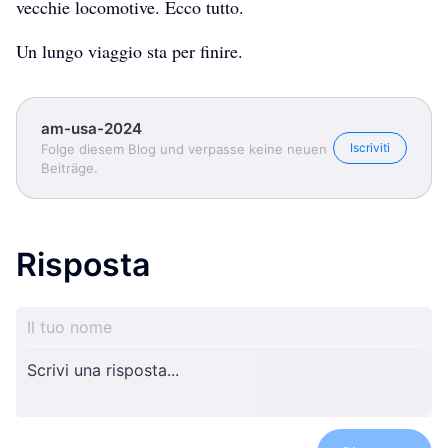
vecchie locomotive. Ecco tutto.
Un lungo viaggio sta per finire.
am-usa-2024
Iscriviti
Folge diesem Blog und verpasse keine neuen
Beiträge.
Risposta
am-usa-2024
am-usa-2024
am-usa-2024