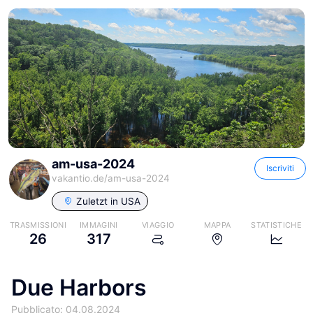
am-usa-2024
Iscriviti
vakantio.de/
am-usa-2024
Zuletzt in
USA
TRASMISSIONI
IMMAGINI
VIAGGIO
MAPPA
STATISTICHE
26
317
Due Harbors
Pubblicato: 04.08.2024