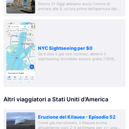
Giorno 21 Oggi abbiamo avuto l'onore di
entrare alle 9, un'ora prima dell'apertura del
Metropolitan Museum of Art con Kisook (la
sorella di un collega) per una visita privata. È...
NYC Sightseeing per $0
Se il cibo è già così costoso, almeno il
sightseeing dovrebbe essere gratis 606
Iniziamo la giornata con una colazione da $60
in hotel e poi prendiamo la Subway 1 in
direzione...
Altri viaggiatori a Stati Uniti d'America
Eruzione del Kilauea - Episodio 52
Come già menzionato, il Kilauea erutta
attualmente ogni 2-3 settimane per +/- una