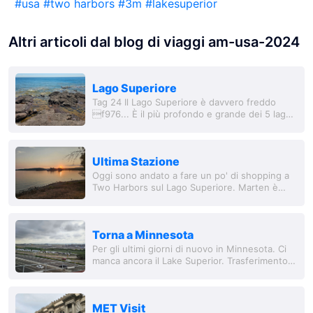
#
usa
#
two harbors
#
3m
#
lakesuperior
Altri articoli dal blog di viaggi am-usa-2024
Lago Superiore
Tag 24 Il Lago Superiore è davvero freddo
f976... È il più profondo e grande dei 5 laghi
qui e il secondo lago d'acqua dolce più grande
del mondo. La qualità dell'acqua è...
Ultima Stazione
Oggi sono andato a fare un po' di shopping a
Two Harbors sul Lago Superiore. Marten è
partito subito alla ricerca di fossili dopo che
Janet, la nostra padrona di casa, gli ha...
Torna a Minnesota
Per gli ultimi giorni di nuovo in Minnesota. Ci
manca ancora il Lake Superior. Trasferimento
dall'aeroporto di Newark - con vista sulla
skyline di NYC 👌🏼. Il volo è stato un...
MET Visit