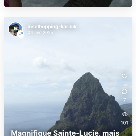
inselhopping-karibik
04 avr. 2025
7
101
Magnifique Sainte-Lucie, mais