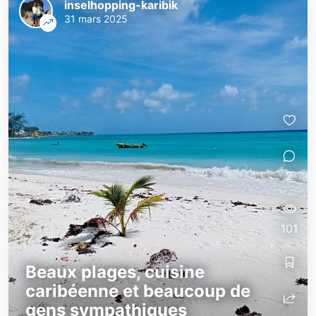
inselhopping-karibik
31 mars 2025
2
101
Beaux plages, cuisine
caribéenne et beaucoup de
gens sympathiques