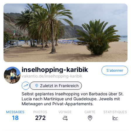
inselhopping-karibik
S'abonner
vakantio.de/
inselhopping-karibik
Zuletzt in
Frankreich
Selbst geplantes Inselhopping von Barbados über St.
Lucia nach Martinique und Guadeloupe. Jeweils mit
Mietwagen und Privat-Appartements.
MESSAGES
PHOTOS
VOYAGE
CARTE
STATISTIQUES
18
272