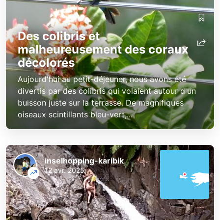
Des colibris et
malheureusement des coraux
décolorés
Aujourd'hui au petit-déjeuner, nous avons été
divertis par des colibris qui volaient autour d'un
buisson juste sur la terrasse. De magnifiques
oiseaux scintillants bleu-vert,...
inselhopping-karibik
12 avr. 2025