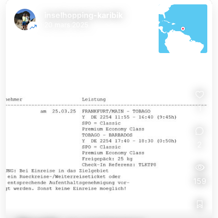
inselhopping-karibik
20 mars 2025
1
2
159