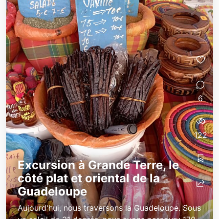
6
122
Excursion à Grande Terre, le
côté plat et oriental de la
Guadeloupe
Aujourd'hui, nous traversons la Guadeloupe. Sous