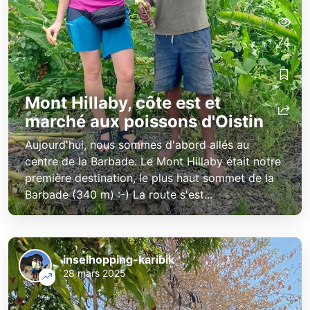
74
Mont Hillaby, côte est et
marché aux poissons d'Oistin
Aujourd'hui, nous sommes d'abord allés au
centre de la Barbade. Le Mont Hillaby était notre
première destination, le plus haut sommet de la
Barbade (340 m) :-) La route s'est...
inselhopping-karibik
28 mars 2025