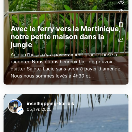
75
Avec le ferry vers la Martinique,
inselhopping-karibik
inselhopping-karibik
notre petite maison dans la
jungle
Aujourd'hui, il n'y a pas vraiment grand-chose à
raconter. Nous étions heureux hier de pouvoir
quitter Sainte-Lucie sans avoir à payer d'amende.
Nous nous sommes levés à 4h30 et...
inselhopping-karibik
05 avr. 2025