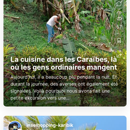
57
La cuisine dans les Caraïbes, là
où les gens ordinaires mangent
Aujourd'hui, il a beaucoup plu pendant la nuit. Et
durant la journée, des averses ont également été
signalées. Voilà pourquoi nous avons fait une
petite excursion vers une...
inselhopping-karibik