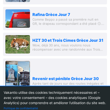
Rafina Grèce Jour 7
Comme Beppo a passé sa première nuit en
GR, le drapeau correspondant a été placé 🙂.
Après une course rapide vers Rafina
HZT 30 et Trois Cimes Grèce Jour 31
Wow, déjà 30 ans, nous voulons nous
récompenser avec une randonnée aux Trois
Cimes dans les Dolomites. Alors, sortons du
lit, prenons le petit-déjeuner et partons. Nous
devons...
Revenir est pénible Grèce Jour 30
Après tant de jours sur des routes inégales et
mauvaises en GR, AL, ... le vrombissement de
l'autoroute est vraiment ennuyeux et fatigant.
Vakantio utilise des cookies techniquement nécessaires et –
avec votre consentement – des cookies analytiques (Google
Analytics) pour comprendre et améliorer l’utilisation du site web.
1
21
Politique de confidentialité