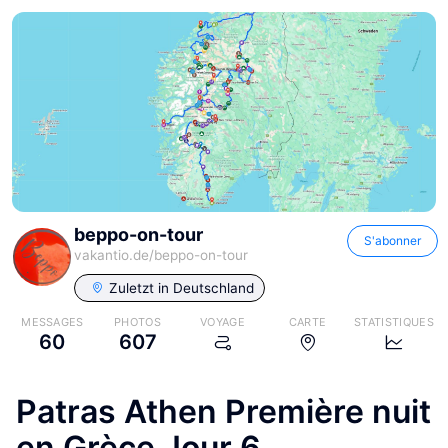
beppo-on-tour
S'abonner
vakantio.de/
beppo-on-tour
Zuletzt in
Deutschland
MESSAGES
PHOTOS
VOYAGE
CARTE
STATISTIQUES
60
607
Patras Athen Première nuit
en Grèce Jour 6