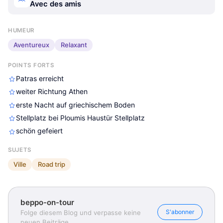
Avec des amis
HUMEUR
Aventureux
Relaxant
POINTS FORTS
Patras erreicht
weiter Richtung Athen
erste Nacht auf griechischem Boden
Stellplatz bei Ploumis Haustür Stellplatz
schön gefeiert
SUJETS
Ville
Road trip
beppo-on-tour
S'abonner
Folge diesem Blog und verpasse keine
neuen Beiträge.